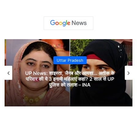
Uttar Pradesh
UP News: शाइस्ता, जैनब और आयशा… अतीक के
परिवार की ये 3 इनामी महिलाएं कहां? 2 साल से UP
पुलिस को तलाश – INA