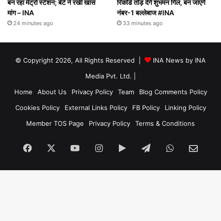
बन रहा मेट्रो स्टेशन; बेटे ने रखी खास
रिकॉर्ड तोड़ देंगे शुभमन गिल, बन जाएंगे
मांग – INA
नंबर-1 बल्लेबाज #INA
24 minutes ago
33 minutes ago
© Copyright 2026, All Rights Reserved |
INA News by INA
Media Pvt. Ltd.
|
Home
About Us
Privacy Policy
Team
Blog Comments Policy
Cookies Policy
External Links Policy
FB Policy
Linking Policy
Member TOS Page
Privacy Policy
Terms & Conditions
Facebook
X
YouTube
Instagram
Google
Telegram
WhatsApp
SEN
Play