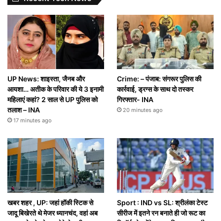
UP News: शाइस्ता, जैनब और
Crime: – पंजाब: संगरूर पुलिस की
आयशा… अतीक के परिवार की ये 3 इनामी
कार्रवाई, ड्रग्स के साथ दो तस्कर
महिलाएं कहां? 2 साल से UP पुलिस को
गिरफ्तार- INA
तलाश – INA
20 minutes ago
17 minutes ago
खबर शहर , UP: जहां हॉकी स्टिक से
Sport : IND vs SL: श्रीलंका टेस्ट
जादू बिखेरते थे मेजर ध्यानचंद, वहां अब
सीरीज में इतने रन बनाते ही जो रूट का