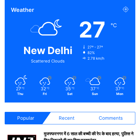
Weather
27
℃
New Delhi
27º - 27º
82%
2.78 km/h
Scattered Clouds
27
32
35
37
37
℃
℃
℃
℃
℃
Thu
Fri
Sat
Sun
Mon
Popular
Recent
Comments
मुजफ्फरनगर में 6 साल की बच्ची की रेप के बाद हत्या, पुलिस ने