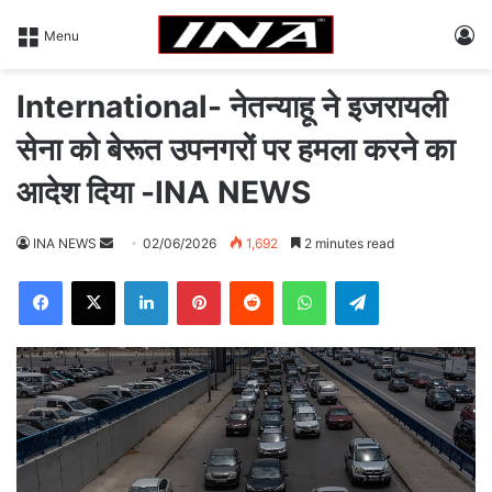
L
Menu
International- नेतन्याहू ने इजरायली
सेना को बेरूत उपनगरों पर हमला करने का
आदेश दिया -INA NEWS
INA NEWS
S
02/06/2026
1,692
2 minutes read
e
Facebook
X
LinkedIn
Pinterest
Reddit
WhatsApp
Telegram
n
d
a
n
e
m
a
i