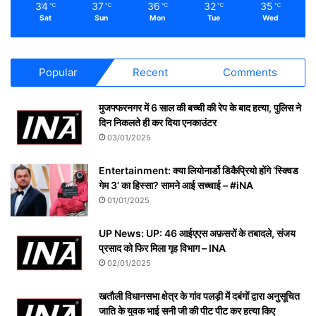
34
37
36
32
35
℃
℃
℃
℃
℃
Sat
Sun
Mon
Tue
Wed
Popular
Recent
Comments
मुजफ्फरनगर में 6 साल की बच्ची की रेप के बाद हत्या, पुलिस ने
दिन निकलते ही कर दिया एनकाउंटर
03/01/2025
Entertainment: क्या लियोनार्डो डिकैप्रियो होंगे ‘स्क्विड
गेम 3’ का हिस्सा? सामने आई सच्चाई – #iNA
01/01/2025
UP News: UP: 46 आईएएस अफ़सरों के तबादले, संजय
प्रसाद को फिर मिला गृह विभाग – INA
02/01/2025
खतौली विधानसभा क्षेत्र के गांव पलड़ी में दबंगों द्वारा अनुसूचित
जाति के युवक भाई सनी जी की पीट पीट कर हत्या किए