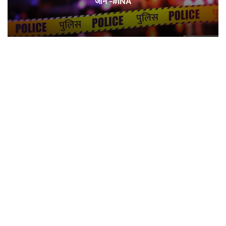
जान -#INA