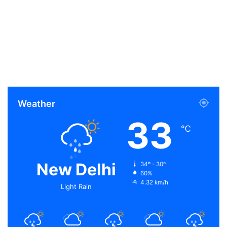
Weather
33
℃
New Delhi
34º - 30º
60%
4.32 km/h
Light Rain