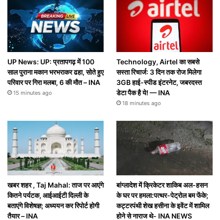
UP News: UP: प्रतापगढ़ में 100
Technology, Airtel का सबसे
साल पुराना मकान भरभराकर ढहा, सोते हुए
सस्ता रिचार्ज: 3 दिन तक रोज मिलेगा
परिवार पर गिरा मलबा, 6 की मौत – INA
3GB हाई-स्पीड इंटरनेट, जबरदस्त
डेटा पैक है ये! — INA
15 minutes ago
18 minutes ago
खबर शहर , Taj Mahal: ताज पर आएंगे
बांग्लादेश में क्रिकेटर शाकिब अल-हसन
कितने पर्यटक, आईआईटी दिल्ली के
के घर पर हमला:पत्थर-पेट्रोल बम फेंके;
बताएंगे विशेषज्ञ; अध्ययन कर रिपोर्ट होगी
कट्टरपंथी शेख हसीना के इवेंट में शामिल
तैयार – INA
होने से नाराज थे- INA NEWS