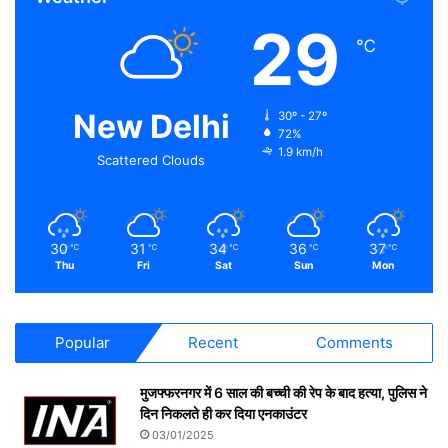
29
℃
New Delhi
30º - 27º
72%
1.9 km/h
Scattered Clouds
30
31
34
36
37
℃
℃
℃
℃
℃
Thu
Fri
Sat
Sun
Mon
Popular
Recent
Comments
मुजफ्फरनगर में 6 साल की बच्ची की रेप के बाद हत्या, पुलिस ने
दिन निकलते ही कर दिया एनकाउंटर
03/01/2025