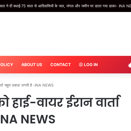
ीवाल ने दी बधाई:75 साल से आदिवासियों के जल, जंगल और जमीन पर डाला गया डाका- INA 
POLICY
ABOUT US
CONTACT
LOG IN
ार्ता ‘बहुत उबाऊ’ लगती है -INA NEWS
को हाई-वायर ईरान वार्ता
 -INA NEWS