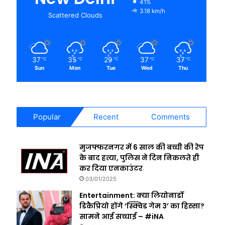
41%
3.18 km/h
Scattered Clouds
37
35
29
37
37
℃
℃
℃
℃
℃
Sun
Mon
Tue
Wed
Thu
Popular
Recent
Comments
मुजफ्फरनगर में 6 साल की बच्ची की रेप
के बाद हत्या, पुलिस ने दिन निकलते ही
कर दिया एनकाउंटर
03/01/2025
Entertainment: क्या लियोनार्डो
डिकैप्रियो होंगे ‘स्क्विड गेम 3’ का हिस्सा?
सामने आई सच्चाई – #iNA