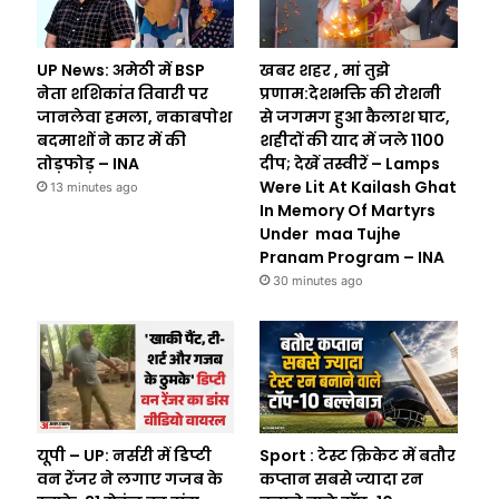
UP News: अमेठी में BSP
खबर शहर , मां तुझे
नेता शशिकांत तिवारी पर
प्रणाम:देशभक्ति की रोशनी
जानलेवा हमला, नकाबपोश
से जगमग हुआ कैलाश घाट,
बदमाशों ने कार में की
शहीदों की याद में जले 1100
तोड़फोड़ – INA
दीप; देखें तस्वीरें – Lamps
Were Lit At Kailash Ghat
13 minutes ago
In Memory Of Martyrs
Under maa Tujhe
Pranam Program – INA
30 minutes ago
यूपी – UP: नर्सरी में डिप्टी
Sport : टेस्ट क्रिकेट में बतौर
वन रेंजर ने लगाए गजब के
कप्तान सबसे ज्यादा रन