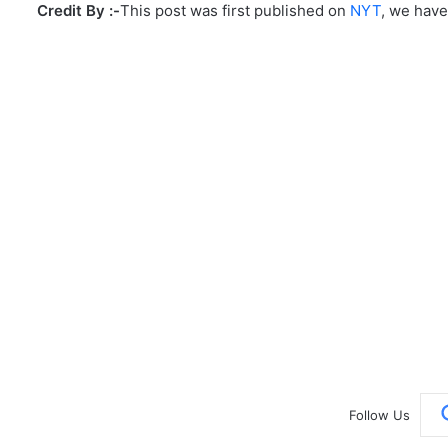
Credit By :-
This post was first published on
NYT
, we have
Follow Us