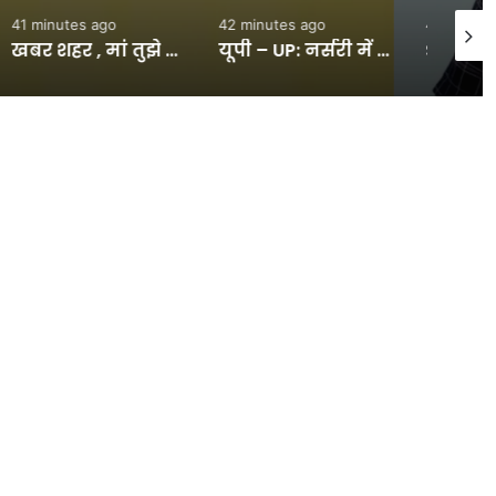
42 minutes ago
45 minutes ago
56 min
यूपी – UP: नर्सरी में डिप्टी वन रेंजर ने लगाए गजब के ठुमके, 31 सेकंड का डांस वीडियो; सोशल मीडिया पर मचा रहा धूम – INA
Sport : टेस्ट क्रिकेट में बतौर कप्तान सबसे ज्यादा रन बनाने वाले टॉप-10 बल्लेबाज, नंबर-3 पर है भारतीय दिग्गज का नाम #INA