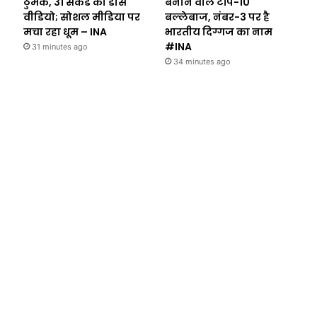
ठुमके, 31 सेकंड का डांस
बनाने वाले टॉप-10
वीडियो; सोशल मीडिया पर
बल्लेबाज, नंबर-3 पर है
मचा रहा धूम – INA
भारतीय दिग्गज का नाम
#INA
31 minutes ago
34 minutes ago