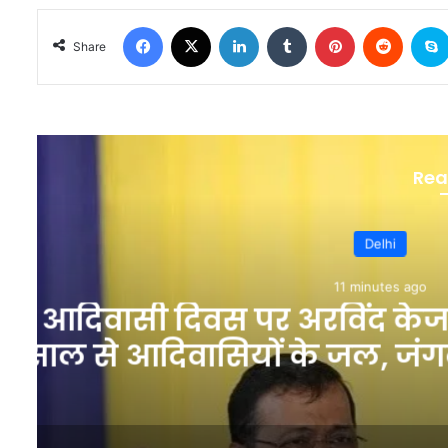
Facebook
X
LinkedIn
Tumblr
Pinterest
Reddit
Share
Rea
Utta
23 mi
UP News: अमेठी में BS
जानलेवा हमला, नकाबपो
तोड़फो