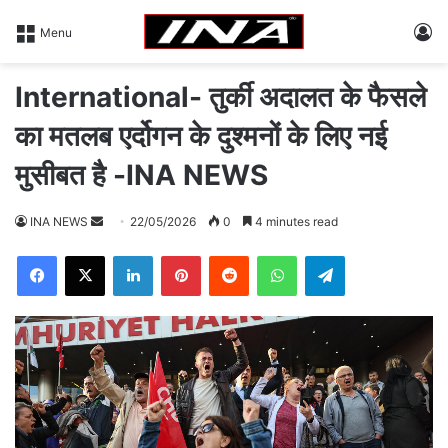
L
Menu
International- तुर्की अदालत के फैसले
का मतलब एर्दोगन के दुश्मनों के लिए नई
मुसीबत है -INA NEWS
INA NEWS
S
22/05/2026
0
4 minutes read
e
Facebook
X
LinkedIn
Pinterest
Reddit
WhatsApp
Telegram
n
d
a
n
e
m
a
i