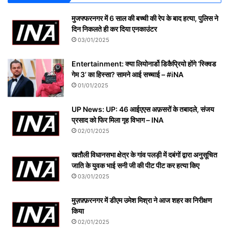
मुजफ्फरनगर में 6 साल की बच्ची की रेप के बाद हत्या, पुलिस ने
दिन निकलते ही कर दिया एनकाउंटर
03/01/2025
Entertainment: क्या लियोनार्डो डिकैप्रियो होंगे ‘स्क्विड
गेम 3’ का हिस्सा? सामने आई सच्चाई – #iNA
01/01/2025
UP News: UP: 46 आईएएस अफ़सरों के तबादले, संजय
प्रसाद को फिर मिला गृह विभाग – INA
02/01/2025
खतौली विधानसभा क्षेत्र के गांव पलड़ी में दबंगों द्वारा अनुसूचित
जाति के युवक भाई सनी जी की पीट पीट कर हत्या किए
03/01/2025
मुज़फ़्फ़रनगर में डीएम उमेश मिश्रा ने आज शहर का निरीक्षण
किया
02/01/2025