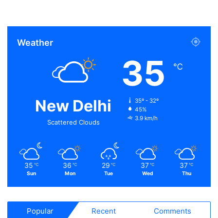
Weather
35
℃
New Delhi
35º - 32º
45%
3.9 km/h
Scattered Clouds
35
36
29
37
37
℃
℃
℃
℃
℃
Sun
Mon
Tue
Wed
Thu
Popular
Recent
Comments