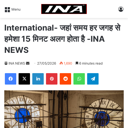
L
Menu
International- जहां समय हर जगह से
हमेशा 15 मिनट अलग होता है -INA
NEWS
INA NEWS
S
27/05/2026
1,690
6 minutes read
e
Facebook
X
LinkedIn
Pinterest
Reddit
WhatsApp
Telegram
n
d
a
n
e
m
a
i