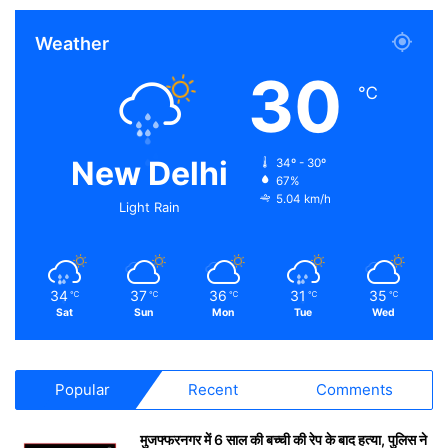
Weather
30
℃
New Delhi
34º - 30º
67%
5.04 km/h
Light Rain
34
37
36
31
35
℃
℃
℃
℃
℃
Sat
Sun
Mon
Tue
Wed
Popular
Recent
Comments
मुजफ्फरनगर में 6 साल की बच्ची की रेप के बाद हत्या, पुलिस ने