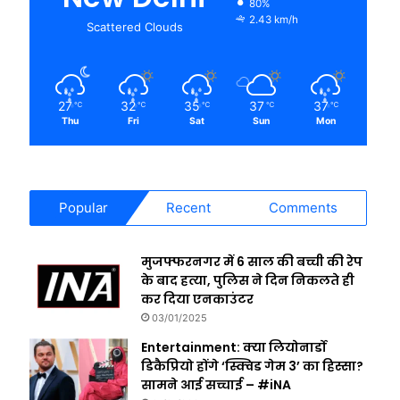
80%
2.43 km/h
Scattered Clouds
27
32
35
37
37
℃
℃
℃
℃
℃
Thu
Fri
Sat
Sun
Mon
Popular
Recent
Comments
मुजफ्फरनगर में 6 साल की बच्ची की रेप
के बाद हत्या, पुलिस ने दिन निकलते ही
कर दिया एनकाउंटर
03/01/2025
Entertainment: क्या लियोनार्डो
डिकैप्रियो होंगे ‘स्क्विड गेम 3’ का हिस्सा?
सामने आई सच्चाई – #iNA