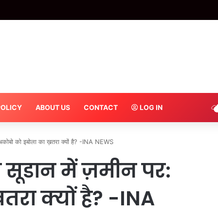
ारत-श्रीलंका वार्म-अप मैच का लाइव प्रसारण, जानिए कौन से ऐप पर देख पाएंगे Live Strea
POLICY
ABOUT US
CONTACT
LOG IN
: अकोबो को इबोला का ख़तरा क्यों है? -INA NEWS
सूडान में ज़मीन पर:
रा क्यों है? -INA