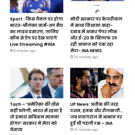
Sport : किस चैनल पर होगा
मोदी सरकार पर केजरीवाल
भारत-श्रीलंका वार्म-अप मैच
ने साधा निशाना:कहा-
का लाइव प्रसारण, जानिए
दबाव में आकर पेपर लीक
कौन से ऐप पर देख पाएंगे
और ई-20 के खिलाफ उठ
Live Streaming #INA
रही आवाज को दबा रहा
मेटा- INA NEWS
6 minutes ago
20 minutes ago
Tach – ‘अमेरिका की धौंस
UP News: अतीक की तरह
नहीं चलेगी, भारत में रहना है
टशन, हनक और रीलबाजी…
तो हमारा संविधान मानना
जब प्रयागराज में आबान पर
होगा!’ सरकार ने मेटा को
हुई थी पहली FIR – INA
चेताया
32 minutes ago