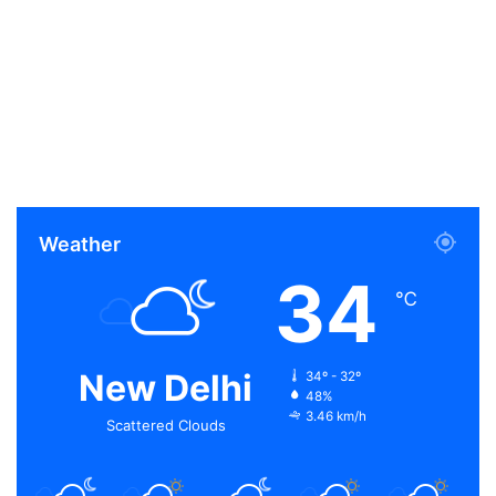
Weather
34
℃
New Delhi
34º - 32º
48%
3.46 km/h
Scattered Clouds