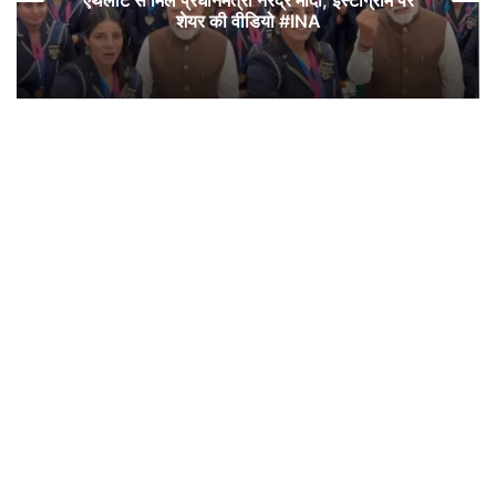
शेयर की वीडियो #INA