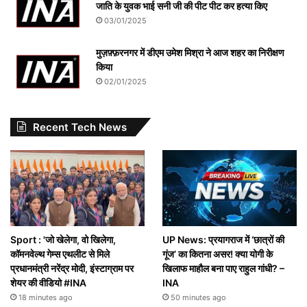
जाति के युवक भाई सनी जी की पीट पीट कर हत्या किए
03/01/2025
मुज़फ़्फ़रनगर में डीएम उमेश मिश्रा ने आज शहर का निरीक्षण
किया
02/01/2025
Recent Tech News
Sport : 'जो खेलेगा, वो खिलेगा,
UP News: प्रयागराज में ‘छात्रों की
कॉमनवेल्थ गेम्स एथलीट से मिले
गूंज’ का कितना असर! क्या योगी के
प्रधानमंत्री नरेंद्र मोदी, इंस्टाग्राम पर
खिलाफ माहौल बना पाए राहुल गांधी? –
शेयर की वीडियो #INA
INA
18 minutes ago
50 minutes ago