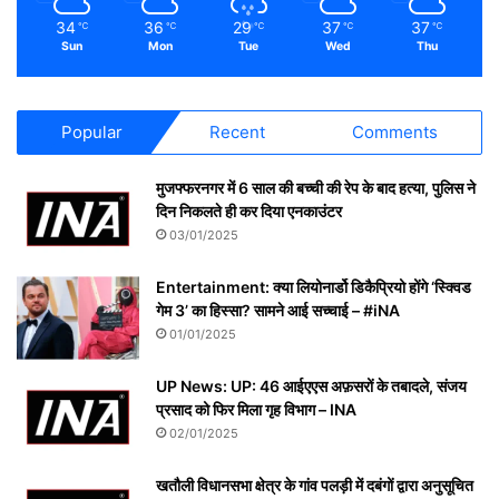
34
36
29
37
37
℃
℃
℃
℃
℃
Sun
Mon
Tue
Wed
Thu
Popular
Recent
Comments
मुजफ्फरनगर में 6 साल की बच्ची की रेप के बाद हत्या, पुलिस ने
दिन निकलते ही कर दिया एनकाउंटर
03/01/2025
Entertainment: क्या लियोनार्डो डिकैप्रियो होंगे ‘स्क्विड
गेम 3’ का हिस्सा? सामने आई सच्चाई – #iNA
01/01/2025
UP News: UP: 46 आईएएस अफ़सरों के तबादले, संजय
प्रसाद को फिर मिला गृह विभाग – INA
02/01/2025
खतौली विधानसभा क्षेत्र के गांव पलड़ी में दबंगों द्वारा अनुसूचित