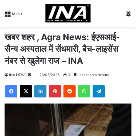
L
Menu
खबर शहर , Agra News: ईएसआई-
सैन्य अस्पताल में सेंधमारी, बैच-लाइसेंस
नंबर से खुलेगा राज – INA
INA NEWS
S
26/05/2026
0
Less than a minute
e
Facebook
X
LinkedIn
Pinterest
Reddit
WhatsApp
Telegram
n
d
a
n
e
m
a