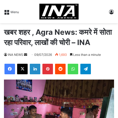
L
Menu
खबर शहर , Agra News: कमरे में सोता
रहा परिवार, लाखों की चोरी – INA
INA NEWS
S
09/07/2026
1,693
Less than a minute
e
Facebook
X
LinkedIn
Pinterest
Reddit
WhatsApp
Telegram
n
d
a
n
e
m
a
i
l