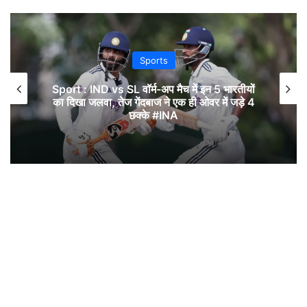
Sports
Sport : IND vs SL वॉर्म-अप मैच में इन 5 भारतीयों
का दिखा जलवा, तेज गेंदबाज ने एक ही ओवर में जड़े 4
छक्के #INA