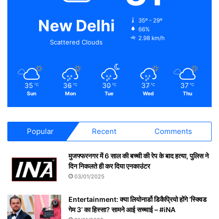
New Delhi
35º - 29º
66%
2.98 km/h
Scattered Clouds
35
36
30
37
37
℃
℃
℃
℃
℃
Sun
Mon
Tue
Wed
Thu
Popular
Recent
Comments
मुजफ्फरनगर में 6 साल की बच्ची की रेप के बाद हत्या, पुलिस ने
दिन निकलते ही कर दिया एनकाउंटर
03/01/2025
Entertainment: क्या लियोनार्डो डिकैप्रियो होंगे ‘स्क्विड
गेम 3’ का हिस्सा? सामने आई सच्चाई – #iNA