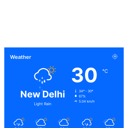
Weather
30
℃
New Delhi
34º - 30º
67%
5.04 km/h
Light Rain