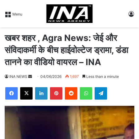
L
Menu
खबर शहर , Agra News: जेई और
संविदाकर्मी के बीच हाईवोल्टेज ड्रामा, डंडा
तानने का वीडियो वायरल – INA
INA NEWS
S
04/06/2026
1,697
Less than a minute
e
Facebook
X
LinkedIn
Pinterest
Reddit
WhatsApp
Telegram
n
d
a
n
e
m
a