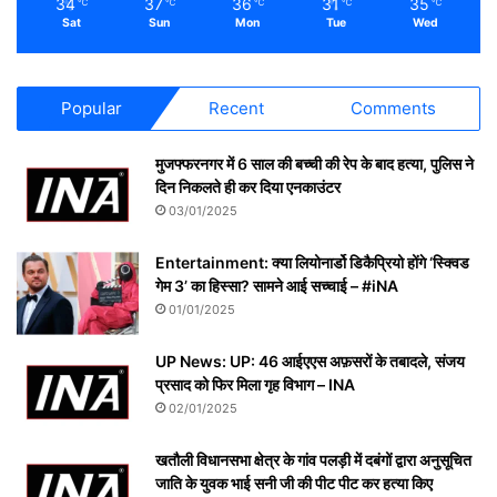
34
37
36
31
35
℃
℃
℃
℃
℃
Sat
Sun
Mon
Tue
Wed
Popular
Recent
Comments
मुजफ्फरनगर में 6 साल की बच्ची की रेप के बाद हत्या, पुलिस ने
दिन निकलते ही कर दिया एनकाउंटर
03/01/2025
Entertainment: क्या लियोनार्डो डिकैप्रियो होंगे ‘स्क्विड
गेम 3’ का हिस्सा? सामने आई सच्चाई – #iNA
01/01/2025
UP News: UP: 46 आईएएस अफ़सरों के तबादले, संजय
प्रसाद को फिर मिला गृह विभाग – INA
02/01/2025
खतौली विधानसभा क्षेत्र के गांव पलड़ी में दबंगों द्वारा अनुसूचित
जाति के युवक भाई सनी जी की पीट पीट कर हत्या किए