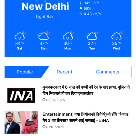
New Delhi
34º - 30º
56%
4.43 km/h
Light Rain
34
37
36
32
35
℃
℃
℃
℃
℃
Sat
Sun
Mon
Tue
Wed
Popular
Recent
Comments
मुजफ्फरनगर में 6 साल की बच्ची की रेप के बाद हत्या, पुलिस ने
दिन निकलते ही कर दिया एनकाउंटर
03/01/2025
Entertainment: क्या लियोनार्डो डिकैप्रियो होंगे ‘स्क्विड
गेम 3’ का हिस्सा? सामने आई सच्चाई – #iNA
01/01/2025