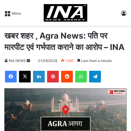
L
Menu
खबर शहर , Agra News: पति पर
मारपीट एवं गर्भपात कराने का आरोप – INA
INA NEWS
S
01/06/2026
1,690
Less than a minute
e
Facebook
X
LinkedIn
Pinterest
Reddit
WhatsApp
Telegram
n
d
a
n
e
m
a
i
l