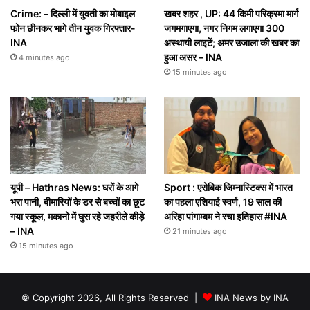
Crime: – दिल्ली में युवती का मोबाइल
खबर शहर , UP: 44 किमी परिक्रमा मार्ग
फोन छीनकर भागे तीन युवक गिरफ्तार-
जगमगाएगा, नगर निगम लगाएगा 300
INA
अस्थायी लाइटें; अमर उजाला की खबर का
हुआ असर – INA
4 minutes ago
15 minutes ago
यूपी – Hathras News: घरों के आगे
Sport : एरोबिक जिम्नास्टिक्स में भारत
भरा पानी, बीमारियों के डर से बच्चों का छूट
का पहला एशियाई स्वर्ण, 19 साल की
गया स्कूल, मकानो में घुस रहे जहरीले कीड़े
अरिहा पांगाम्बम ने रचा इतिहास #INA
– INA
21 minutes ago
15 minutes ago
© Copyright 2026, All Rights Reserved |
INA News by INA