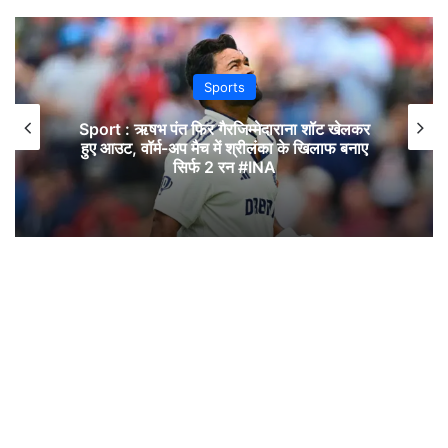
Sports
Sport : ऋषभ पंत फिर गैरजिम्मेदाराना शॉट खेलकर
हुए आउट, वॉर्म-अप मैच में श्रीलंका के खिलाफ बनाए
सिर्फ 2 रन #INA