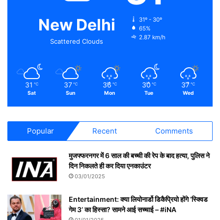
New Delhi
31º - 30º
65%
2.87 km/h
Scattered Clouds
31
37
36
30
37
℃
℃
℃
℃
℃
Sat
Sun
Mon
Tue
Wed
Popular
Recent
Comments
मुजफ्फरनगर में 6 साल की बच्ची की रेप के बाद हत्या, पुलिस ने
दिन निकलते ही कर दिया एनकाउंटर
03/01/2025
Entertainment: क्या लियोनार्डो डिकैप्रियो होंगे ‘स्क्विड
गेम 3’ का हिस्सा? सामने आई सच्चाई – #iNA