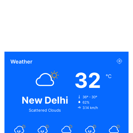
Weather
32
℃
New Delhi
36º - 30º
62%
3.14 km/h
Scattered Clouds