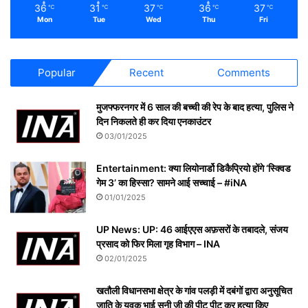
36
31
37
36
37
℃
℃
℃
℃
℃
Mon
Tue
Wed
Thu
Fri
Popular
Recent
Comments
मुजफ्फरनगर में 6 साल की बच्ची की रेप के बाद हत्या, पुलिस ने
दिन निकलते ही कर दिया एनकाउंटर
03/01/2025
Entertainment: क्या लियोनार्डो डिकैप्रियो होंगे ‘स्क्विड
गेम 3’ का हिस्सा? सामने आई सच्चाई – #iNA
01/01/2025
UP News: UP: 46 आईएएस अफ़सरों के तबादले, संजय
प्रसाद को फिर मिला गृह विभाग – INA
02/01/2025
खतौली विधानसभा क्षेत्र के गांव पलड़ी में दबंगों द्वारा अनुसूचित
जाति के युवक भाई सनी जी की पीट पीट कर हत्या किए