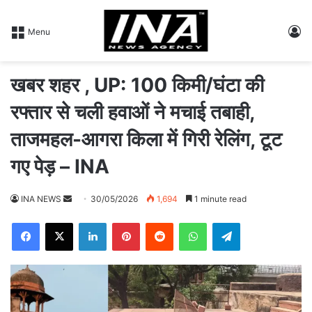
L
Menu
खबर शहर , UP: 100 किमी/घंटा की
रफ्तार से चली हवाओं ने मचाई तबाही,
ताजमहल-आगरा किला में गिरी रेलिंग, टूट
गए पेड़ – INA
INA NEWS
S
30/05/2026
1,694
1 minute read
e
Facebook
X
LinkedIn
Pinterest
Reddit
WhatsApp
Telegram
n
d
a
n
e