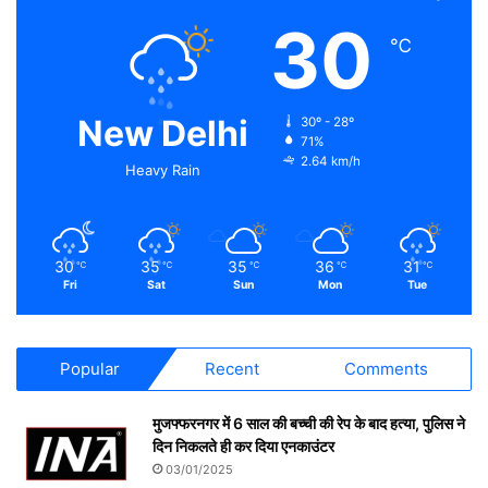
30
℃
New Delhi
30º - 28º
71%
2.64 km/h
Heavy Rain
30
35
35
36
31
℃
℃
℃
℃
℃
Fri
Sat
Sun
Mon
Tue
Popular
Recent
Comments
मुजफ्फरनगर में 6 साल की बच्ची की रेप के बाद हत्या, पुलिस ने
दिन निकलते ही कर दिया एनकाउंटर
03/01/2025