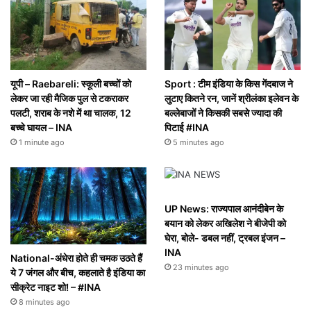
यूपी – Raebareli: स्कूली बच्चों को
Sport : टीम इंडिया के किस गेंदबाज ने
लेकर जा रही मैजिक पुल से टकराकर
लुटाए कितने रन, जानें श्रीलंका इलेवन के
पलटी, शराब के नशे में था चालक, 12
बल्लेबाजों ने किसकी सबसे ज्यादा की
बच्चे घायल – INA
पिटाई #INA
1 minute ago
5 minutes ago
UP News: राज्यपाल आनंदीबेन के
बयान को लेकर अखिलेश ने बीजेपी को
घेरा, बोले- डबल नहीं, ट्रबल इंजन –
INA
National-अंधेरा होते ही चमक उठते हैं
23 minutes ago
ये 7 जंगल और बीच, कहलाते है इंडिया का
सीक्रेट नाइट शो! – #INA
8 minutes ago