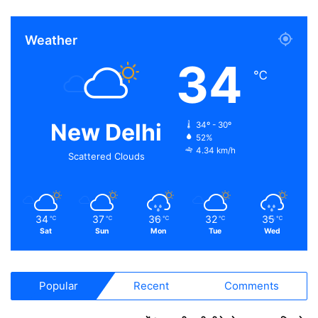
Weather
34
℃
New Delhi
34º - 30º
52%
4.34 km/h
Scattered Clouds
34
37
36
32
35
℃
℃
℃
℃
℃
Sat
Sun
Mon
Tue
Wed
Popular
Recent
Comments