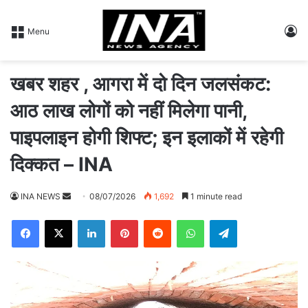
L
Menu
खबर शहर , आगरा में दो दिन जलसंकट:
आठ लाख लोगों को नहीं मिलेगा पानी,
पाइपलाइन होगी शिफ्ट; इन इलाकों में रहेगी
दिक्कत – INA
INA NEWS
S
08/07/2026
1,692
1 minute read
e
Facebook
X
LinkedIn
Pinterest
Reddit
WhatsApp
Telegram
n
d
a
n
e