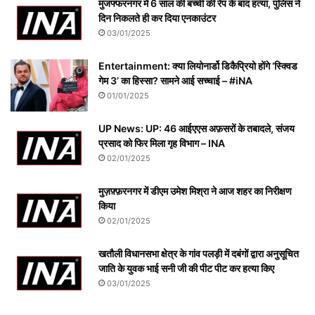
मुजफ्फरनगर में 6 साल की बच्ची की रेप के बाद हत्या, पुलिस ने
दिन निकलते ही कर दिया एनकाउंटर
03/01/2025
Entertainment: क्या लियोनार्डो डिकैप्रियो होंगे ‘स्क्विड
गेम 3’ का हिस्सा? सामने आई सच्चाई – #iNA
01/01/2025
UP News: UP: 46 आईएएस अफ़सरों के तबादले, संजय
प्रसाद को फिर मिला गृह विभाग – INA
02/01/2025
मुज़फ़्फ़रनगर में डीएम उमेश मिश्रा ने आज शहर का निरीक्षण
किया
02/01/2025
खतौली विधानसभा क्षेत्र के गांव पलड़ी में दबंगों द्वारा अनुसूचित
जाति के युवक भाई सनी जी की पीट पीट कर हत्या किए
03/01/2025