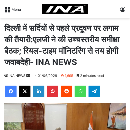
L
Menu
दिल्ली में सर्दियों से पहले प्रदूषण पर लगाम
की तैयारी:एलजी ने की उच्चस्तरीय समीक्षा
बैठक; रियल-टाइम मॉनिटरिंग से तय होगी
जवाबदेही- INA NEWS
INA NEWS
S
01/06/2026
1,695
2 minutes read
e
Facebook
X
LinkedIn
Pinterest
Reddit
WhatsApp
Telegram
n
d
a
n
e
m