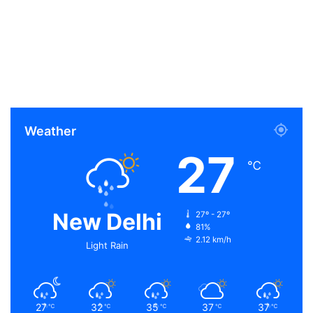
Weather
27
℃
New Delhi
27º - 27º
81%
2.12 km/h
Light Rain
27
32
35
37
37
℃
℃
℃
℃
℃