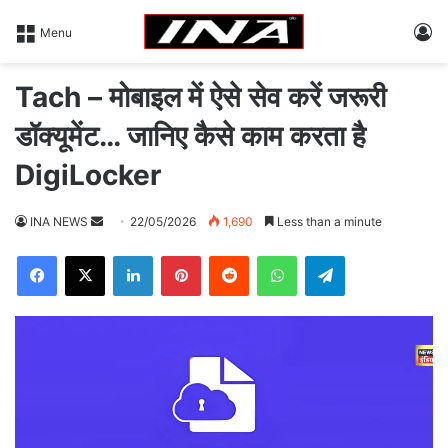
L
Menu
Tach – मोबाइल में ऐसे सेव करें जरूरी
डॉक्यूमेंट… जानिए कैसे काम करता है
DigiLocker
INA NEWS
S
22/05/2026
1,690
Less than a minute
e
Facebook
X
LinkedIn
Pinterest
Reddit
WhatsApp
Telegram
n
d
a
n
e
m
a
i