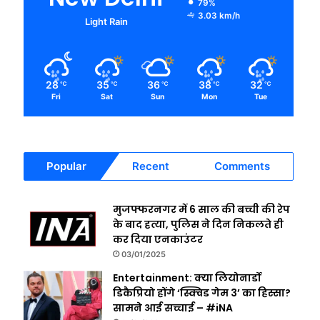
79%
3.03 km/h
Light Rain
28
35
36
38
32
℃
℃
℃
℃
℃
Fri
Sat
Sun
Mon
Tue
Popular
Recent
Comments
मुजफ्फरनगर में 6 साल की बच्ची की रेप
के बाद हत्या, पुलिस ने दिन निकलते ही
कर दिया एनकाउंटर
03/01/2025
Entertainment: क्या लियोनार्डो
डिकैप्रियो होंगे ‘स्क्विड गेम 3’ का हिस्सा?
सामने आई सच्चाई – #iNA