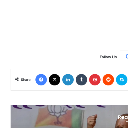
Follow Us
Facebook
X
LinkedIn
Tumblr
Pinterest
Reddit
S
Share
Rea