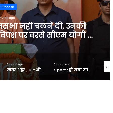
r Pradesh
nutes ago
नसभा नहीं चलने दी, उनकी
 विपक्ष पर बरसे सीएम योगी –
INA
1 hour ago
1 hour ago
16 sec
खबर शहर , UP: ऑनलाइन शेयर ट्रेडिंग ऐप कितने खतरनाक?, समझ लें; आगरा के एक व्यक्ति से यूं हो गई 10.27 लाख की ठगी – INA
Sport : हो गया साफ! इस प्लेयर के बदले KKR में जाएंगे हार्दिक पांड्या? मुंबई इंडियंस को होगा डबल फायदा #INA