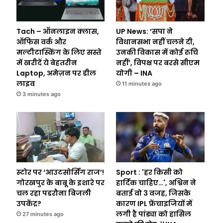
Tach – ऑनलाइन क्लास,
UP News: ‘सपा ने
ऑफिस वर्क और
विधानसभा नहीं चलने दी,
मल्टीटास्किंग के लिए सस्ते
उनकी विकास में कोई रुचि
में खरीदें ये बेहतरीन
नहीं’, विपक्ष पर बरसे सीएम
Laptop, अमेज़न पर डील
योगी – INA
लाइव
11 minutes ago
3 minutes ago
स्टोर पर ‘आउटसोर्सिंग राज’!
Sport : 'हर किसी को
गोरखपुर के बाबू के इशारे पर
हार्दिक चाहिए…', अश्विन ने
चल रहा पडरौना बिजली
बताई वो 3 वजह, जिसके
उपकेंद्र?
कारण IPL फ्रेंचाइजियों में
लगी है पांड्या को हासिल
27 minutes ago