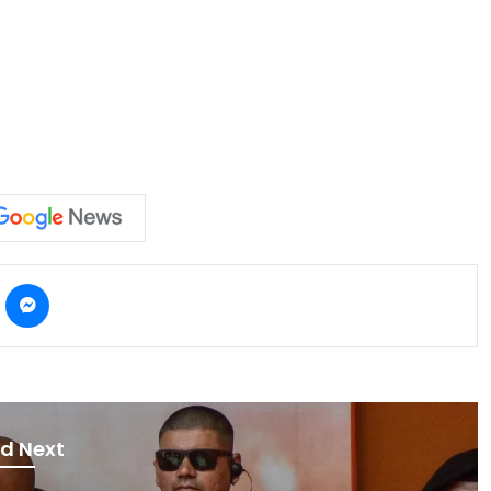
kype
Messenger
d Next