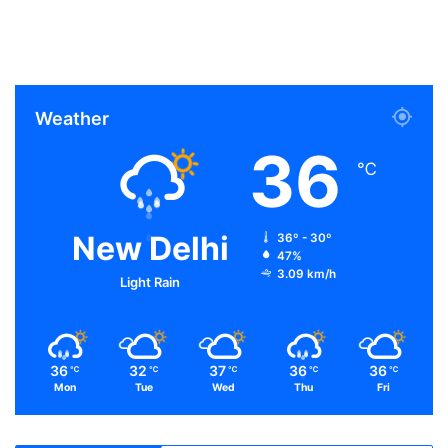
Weather
36
℃
New Delhi
36º - 30º
47%
3.09 km/h
Light Rain
36
32
37
36
36
℃
℃
℃
℃
℃
Mon
Tue
Wed
Thu
Fri