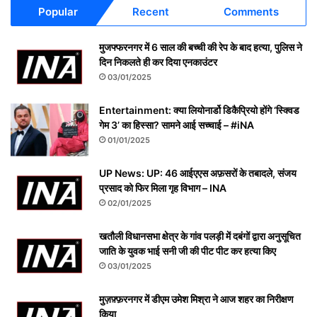
Popular
Recent
Comments
मुजफ्फरनगर में 6 साल की बच्ची की रेप के बाद हत्या, पुलिस ने
दिन निकलते ही कर दिया एनकाउंटर
03/01/2025
Entertainment: क्या लियोनार्डो डिकैप्रियो होंगे ‘स्क्विड
गेम 3’ का हिस्सा? सामने आई सच्चाई – #iNA
01/01/2025
UP News: UP: 46 आईएएस अफ़सरों के तबादले, संजय
प्रसाद को फिर मिला गृह विभाग – INA
02/01/2025
खतौली विधानसभा क्षेत्र के गांव पलड़ी में दबंगों द्वारा अनुसूचित
जाति के युवक भाई सनी जी की पीट पीट कर हत्या किए
03/01/2025
मुज़फ़्फ़रनगर में डीएम उमेश मिश्रा ने आज शहर का निरीक्षण
किया