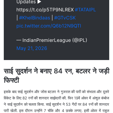
Updates ▶️
https://t.co/p5TP9NLREX
#TATAIPL
|
#KhelBindaas
|
#GTvCSK
pic.twitter.com/Q6b12N9QTl
— IndianPremierLeague (@IPL)
May 21, 2026
साई सुदर्शन ने बनाए 84 रन, बटलर ने जड़ी
फिफ्टी
इसके बाद साई सुदर्शन और जोस बटलर ने गुजरात की पारी को संभाला और दूसरे
विकेट के लिए 82 रनों की शानदार साझेदारी की. फिर 19वें ओवर में अंशुल कंबोज
ने साई सुदर्शन को चलता किया. साई सुदर्शन ने 53 गेंदों पर 84 रनों की शानदार
पारी खेली. इस दौरान उन्होंने 7 चौके और 4 छक्के लगाए. इसी ओवर में राहुल