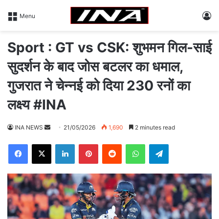
L
Menu
Sport : GT vs CSK: शुभमन गिल-साई
सुदर्शन के बाद जोस बटलर का धमाल,
गुजरात ने चेन्नई को दिया 230 रनों का
लक्ष्य #INA
INA NEWS
S
21/05/2026
1,690
2 minutes read
e
Facebook
X
LinkedIn
Pinterest
Reddit
WhatsApp
Telegram
n
d
a
n
e
m