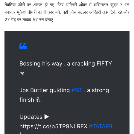
तेवतिया जीरो पर आउट हो गए. फिर आखिरी ओवर में वाशिंगटन सुंदर 7 रन
बनाकर मुकेश चौधरी का शिकार बने. वहीं जोस बटलर आखिरी तक टिके रहे और
27 गेंद पर नाबाद 57 रन बनाए.
Bossing his way . a cracking FIFTY
👊
Jos Buttler guiding
#GT
. a strong
finish 💪
Updates ▶️
https://t.co/p5TP9NLREX
#TATAIPL