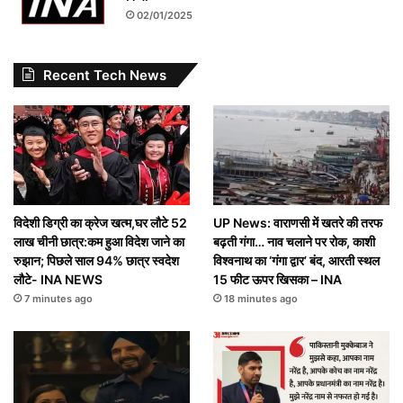
02/01/2025
Recent Tech News
विदेशी डिग्री का क्रेज खत्म,घर लौटे 52
UP News: वाराणसी में खतरे की तरफ
लाख चीनी छात्र:कम हुआ विदेश जाने का
बढ़ती गंगा… नाव चलाने पर रोक, काशी
रुझान; पिछले साल 94% छात्र स्वदेश
विश्वनाथ का ‘गंगा द्वार’ बंद, आरती स्थल
लौटे- INA NEWS
15 फीट ऊपर खिसका – INA
7 minutes ago
18 minutes ago