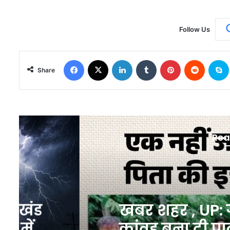
Follow Us
Facebook
X
LinkedIn
Tumblr
Pinterest
Reddit
S
Share
Rea
Utta
44 mi
खबर शहर , UP: गंगा स्नान 
कांवड़ बना दी पालकी, एक