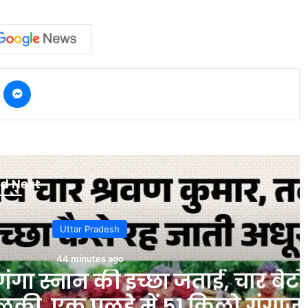
kype
Messenger
d Next
r Pradesh
nutes ago
की इच्छा जताई, चार बेटों ने
 पलड़े में 51 किलो गंगाजल,