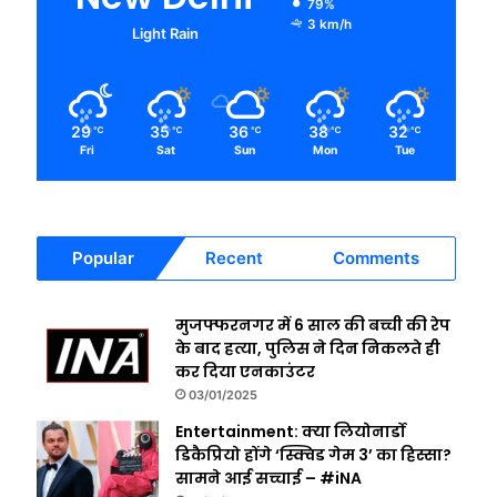
79%
3 km/h
Light Rain
29
35
36
38
32
℃
℃
℃
℃
℃
Fri
Sat
Sun
Mon
Tue
Popular
Recent
Comments
मुजफ्फरनगर में 6 साल की बच्ची की रेप
के बाद हत्या, पुलिस ने दिन निकलते ही
कर दिया एनकाउंटर
03/01/2025
Entertainment: क्या लियोनार्डो
डिकैप्रियो होंगे ‘स्क्विड गेम 3’ का हिस्सा?
सामने आई सच्चाई – #iNA