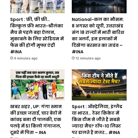
Sport : फ्री, फ्री फ्री…
National-कल का मौसम:
बिल्कुल फ्री! भारत-श्रीलंका
8 अगस्त को यूपी, उत्तराखंड
मैच से पहले बड़ा ऐलान,
संग 18 राज्यों में भारी बारिश
मुकाबले के लिए स्टेडियम में
का अलर्ट, इन इलाकों में
फैंस की होगी मुफ्त एंट्री
दिखेगा बरसात का ताडंव –
#INA
#INA
4 minutes ago
12 minutes ago
खबर शहर , UP: गंगा स्नान
Sport : ऑस्ट्रेलिया, इंग्लैंड
की इच्छा जताई, चार बेटों ने
या भारत… टेस्ट क्रिकेट में
कांवड़ बना दी पालकी, एक
किस टीम ने जीते हैं सबसे
पलड़े में 51 किलो गंगाजल,
ज्यादा मैच? टॉप-10 लिस्ट
दूसरे में पिता – INA
पर डालते हैं नजर… #INA