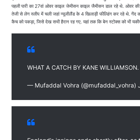
पहली पारी का 27वां ओवर काइल जेमीसन काइल जैमीसन डाल रहे थे. ओवर की पांच
तेजी से लेग स्लीप में चली जहां न्यूजीलैंड के 4 खिलाड़ी फील्डिंग कर रहे थे. ग
कैच को पकड़ा, जिसे देख सभी हैरान रह गए. यहां तक कि बेन स्टोक्स को भी यकी
WHAT A CATCH BY KANE WILLIAMSON
— Mufaddal Vohra (@mufaddal_vohra) J