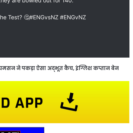
 they are bowled out for 140.
o the Test? 🤔#ENGvsNZ #ENGvNZ
 विलियमसन ने पकड़ा ऐसा अद्भूत कैच, इंग्लिश कप्तान बेन