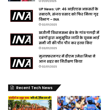
01/01/2025
UP News: UP: 46 आईएएस अफ़सरों के
तबादले, संजय प्रसाद को फिर मिला गृह
विभाग – INA
02/01/2025
खतौली विधानसभा क्षेत्र के गांव पलड़ी में
दबंगों द्वारा अनुसूचित जाति के युवक भाई
सनी जी की पीट पीट कर हत्या किए
03/01/2025
मुज़फ़्फ़रनगर में डीएम उमेश मिश्रा ने
आज शहर का निरीक्षण किया
02/01/2025
Recent Tech News