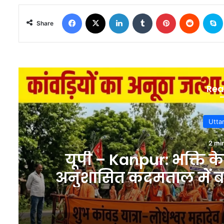
Facebook
X
LinkedIn
Tumblr
Pinterest
Reddit
S
Share
Rea
Utta
2 mi
यूपी – Kanpur: भक्ति के
अनुशासित कदमताल में बार
का बड़ा 