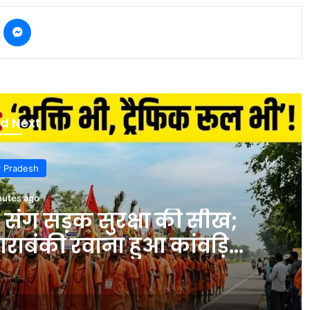
kype
Messenger
d Next
r Pradesh
nutes ago
 संग सड़क सुरक्षा की सीख;
ाबंकी रवाना हुआ कांवड़ियों
जत्था – INA