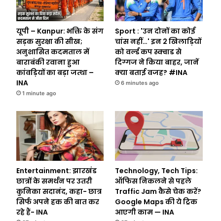
यूपी – Kanpur: भक्ति के संग
Sport : 'उन दोनों का कोई
सड़क सुरक्षा की सीख;
चांस नहीं…' इन 2 खिलाड़ियों
अनुशासित कदमताल में
को वर्ल्ड कप स्क्वाड से
बाराबंकी रवाना हुआ
दिग्गज ने किया बाहर, जानें
कांवड़ियों का बड़ा जत्था –
क्या बताई वजह? #INA
INA
6 minutes ago
1 minute ago
Entertainment: झारखंड
Technology, Tech Tips:
छात्रों के समर्थन पर उतरी
ऑफिस निकलने से पहले
कुनिका सदानंद, कहा- छात्र
Traffic Jam कैसे चेक करें?
सिर्फ अपने हक की बात कर
Google Maps की ये ट्रिक
रहे हैं- INA
आएगी काम — INA