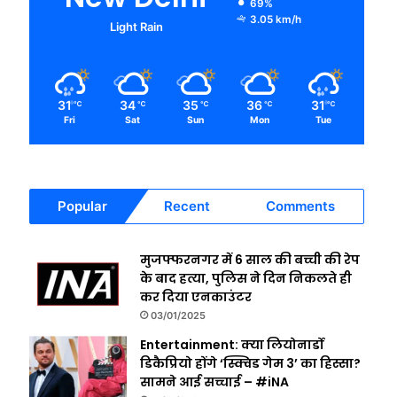
69%
3.05 km/h
Light Rain
31
34
35
36
31
℃
℃
℃
℃
℃
Fri
Sat
Sun
Mon
Tue
Popular
Recent
Comments
मुजफ्फरनगर में 6 साल की बच्ची की रेप
के बाद हत्या, पुलिस ने दिन निकलते ही
कर दिया एनकाउंटर
03/01/2025
Entertainment: क्या लियोनार्डो
डिकैप्रियो होंगे ‘स्क्विड गेम 3’ का हिस्सा?
सामने आई सच्चाई – #iNA