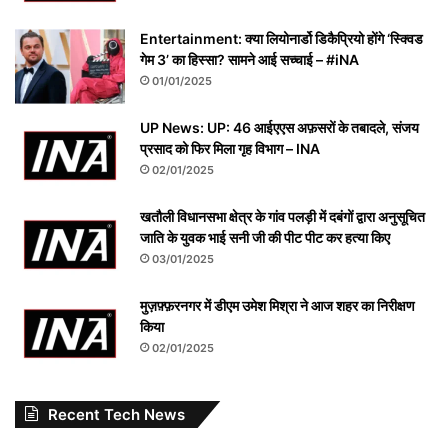
Entertainment: क्या लियोनार्डो डिकैप्रियो होंगे ‘स्क्विड
गेम 3’ का हिस्सा? सामने आई सच्चाई – #iNA
01/01/2025
UP News: UP: 46 आईएएस अफ़सरों के तबादले, संजय
प्रसाद को फिर मिला गृह विभाग – INA
02/01/2025
खतौली विधानसभा क्षेत्र के गांव पलड़ी में दबंगों द्वारा अनुसूचित
जाति के युवक भाई सनी जी की पीट पीट कर हत्या किए
03/01/2025
मुज़फ़्फ़रनगर में डीएम उमेश मिश्रा ने आज शहर का निरीक्षण
किया
02/01/2025
Recent Tech News