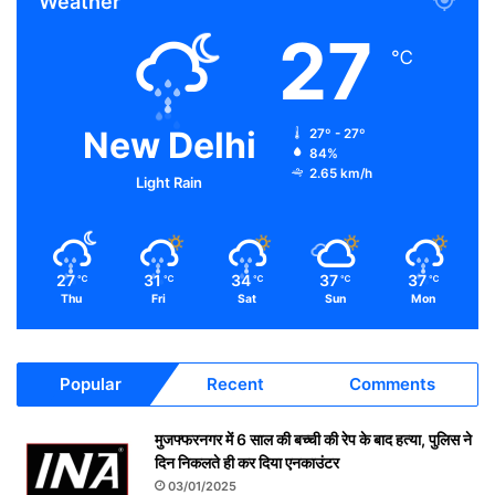
Weather
27
℃
New Delhi
27º - 27º
84%
2.65 km/h
Light Rain
27
31
34
37
37
℃
℃
℃
℃
℃
Thu
Fri
Sat
Sun
Mon
Popular
Recent
Comments
मुजफ्फरनगर में 6 साल की बच्ची की रेप के बाद हत्या, पुलिस ने
दिन निकलते ही कर दिया एनकाउंटर
03/01/2025