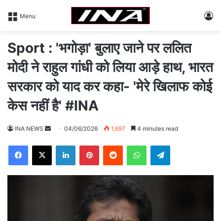
L
Menu
Sport : 'भगोड़ा' बुलाए जाने पर ललित
मोदी ने राहुल गांधी को लिया आड़े हाथ, भारत
सरकार को याद कर कहा- 'मेरे खिलाफ कोई
केस नहीं है' #INA
INA NEWS
S
04/06/2026
1,697
4 minutes read
e
Facebook
X
LinkedIn
Pinterest
Reddit
WhatsApp
Telegram
n
d
a
n
e
m