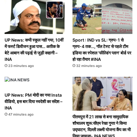
UP News: कभी स्कूल नहीं गया, 10वीं
Sport : IND vs SL: ग्रुप-1 से
में फर्स्ट डिवीजन हुआ पास… अतीक के
ग्रुप-4 तक…, गॉल टेस्ट से पहले टीम
बेटे आबान की पढ़ाई से जुड़ी कहानी –
इंडिया का स्पेशल 'फील्डिंग प्लान' बोर्ड पर
INA
हो रहा तैयार #INA
23 minutes ago
32 minutes ago
UP News: PM मोदी का नया Insta
वीडियो, इस बार दिया स्वदेशी का संदेश –
INA
47 minutes ago
पीतमपुरा में 21 लाख से बना सामुदायिक
शौचालय शुरू:सीएम रेखा गुप्ता ने किया
उद्घाटन, दिल्ली लक्ष्मी योजना कैंप का भी
लिया जायजा- INA NEWS