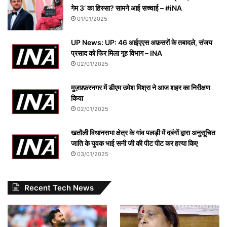
गेम 3’ का हिस्सा? सामने आई सच्चाई – #iNA
01/01/2025
UP News: UP: 46 आईएएस अफ़सरों के तबादले, संजय
प्रसाद को फिर मिला गृह विभाग – INA
02/01/2025
मुज़फ़्फ़रनगर में डीएम उमेश मिश्रा ने आज शहर का निरीक्षण
किया
02/01/2025
खतौली विधानसभा क्षेत्र के गांव पलड़ी में दबंगों द्वारा अनुसूचित
जाति के युवक भाई सनी जी की पीट पीट कर हत्या किए
03/01/2025
Recent Tech News