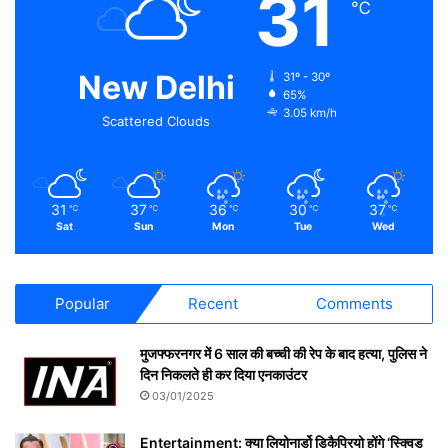
31
℃
New Delhi
31º - 30º
65%
3.05 km/h
Scattered Clouds
31
37
36
30
37
℃
℃
℃
℃
℃
Sat
Sun
Mon
Tue
Wed
Popular
Recent
Comments
मुजफ्फरनगर में 6 साल की बच्ची की रेप के बाद हत्या, पुलिस ने
दिन निकलते ही कर दिया एनकाउंटर
03/01/2025
Entertainment: क्या लियोनार्डो डिकैप्रियो होंगे ‘स्क्विड