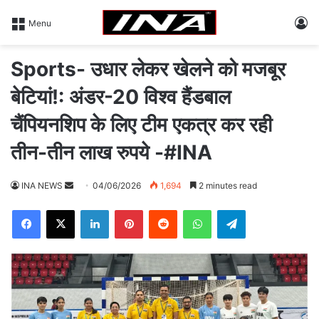
L
Menu
Sports- उधार लेकर खेलने को मजबूर
बेटियां!: अंडर-20 विश्व हैंडबाल
चैंपियनशिप के लिए टीम एकत्र कर रही
तीन-तीन लाख रुपये -#INA
INA NEWS
S
04/06/2026
1,694
2 minutes read
e
Facebook
X
LinkedIn
Pinterest
Reddit
WhatsApp
Telegram
n
d
a
n
e
m