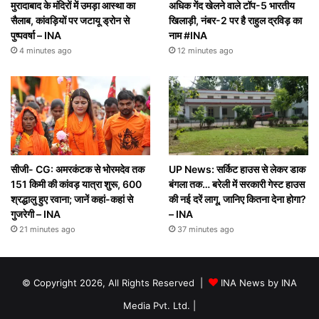
मुरादाबाद के मंदिरों में उमड़ा आस्था का
अधिक गेंद खेलने वाले टॉप-5 भारतीय
सैलाब, कांवड़ियों पर जटायू ड्रोन से
खिलाड़ी, नंबर-2 पर है राहुल द्रविड़ का
पुष्पवर्षा – INA
नाम #INA
4 minutes ago
12 minutes ago
सीजी- CG: अमरकंटक से भोरमदेव तक
UP News: सर्किट हाउस से लेकर डाक
151 किमी की कांवड़ यात्रा शुरू, 600
बंगला तक… बरेली में सरकारी गेस्ट हाउस
श्रद्धालु हुए रवाना; जानें कहां-कहां से
की नई दरें लागू, जानिए कितना देना होगा?
गुजरेगी – INA
– INA
21 minutes ago
37 minutes ago
© Copyright 2026, All Rights Reserved |
INA News by INA
Media Pvt. Ltd.
|