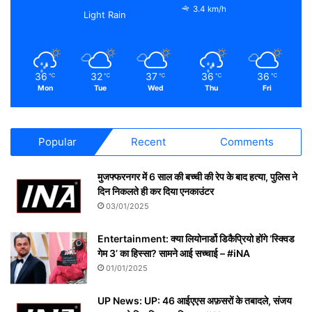
3.4 km/h
Light Rain
36
32
37
36
36
℃
℃
℃
℃
℃
Mon
Tue
Wed
Thu
Fri
Popular
Recent
Comments
मुजफ्फरनगर में 6 साल की बच्ची की रेप के बाद हत्या, पुलिस ने
दिन निकलते ही कर दिया एनकाउंटर
03/01/2025
Entertainment: क्या लियोनार्डो डिकैप्रियो होंगे ‘स्क्विड
गेम 3’ का हिस्सा? सामने आई सच्चाई – #iNA
01/01/2025
UP News: UP: 46 आईएएस अफ़सरों के तबादले, संजय