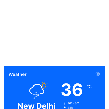
Weather
36
℃
New Delhi
36º - 30º
48%