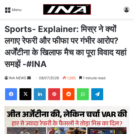
L
Menu
Sports- Explainer: मिस्र ने क्यों
लगाए रेफरी और फीफा पर गंभीर आरोप?
अर्जेंटीना के खिलाफ मैच का पूरा विवाद यहां
समझें -#INA
INA NEWS
S
08/07/2026
1,695
1 minute read
e
Facebook
X
LinkedIn
Pinterest
Reddit
WhatsApp
Telegram
n
d
a
n
e
m