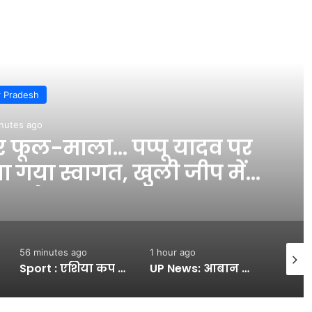
d Next
r Pradesh
nutes ago
 फूल-माला… पप्पू यादव पर
ा गया स्वागत, खुली जीप में
ड शो – INA
56 minutes ago
1 hour ago
2 hour
Sport : एशिया कप 2026 से पहले लगा टीम इंडिया को बड़ा झटका, भारत की स्टार बल्लेबाज चोट के चलते हो सकती है बाहर #INA
UP News: आबान का अंतिम सफर… उमर पहुंचा प्रयागराज, जेल से ‘पर्दों’ के घेरे में अली भी रवाना – INA