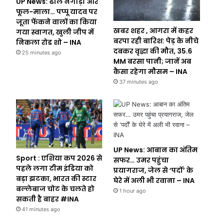
UP News: ढोल नगाड़ा और
फूल-माला… पप्पू यादव पर
जूता फेंकने वालों का किया
खबर शहर , आगरा में कहर
गया स्वागत, खुली जीप में
बरपा रही बारिश: पेड़ के नीचे
निकला रोड शो – INA
दबकर वृद्धा की माैत, 35.6
25 minutes ago
MM बरसा पानी; जानें अब
कैसा रहेगा माैसम – INA
37 minutes ago
UP News: आबान का अंतिम
Sport : एशिया कप 2026 से
सफर… उमर पहुंचा
पहले लगा टीम इंडिया को
प्रयागराज, जेल से ‘पर्दों’ के
बड़ा झटका, भारत की स्टार
घेरे में अली भी रवाना – INA
बल्लेबाज चोट के चलते हो
1 hour ago
सकती है बाहर #INA
41 minutes ago