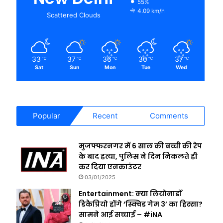
55%
4.09 km/h
Scattered Clouds
33
37
36
30
37
℃
℃
℃
℃
℃
Sat
Sun
Mon
Tue
Wed
Popular
Recent
Comments
मुजफ्फरनगर में 6 साल की बच्ची की रेप
के बाद हत्या, पुलिस ने दिन निकलते ही
कर दिया एनकाउंटर
03/01/2025
Entertainment: क्या लियोनार्डो
डिकैप्रियो होंगे ‘स्क्विड गेम 3’ का हिस्सा?
सामने आई सच्चाई – #iNA