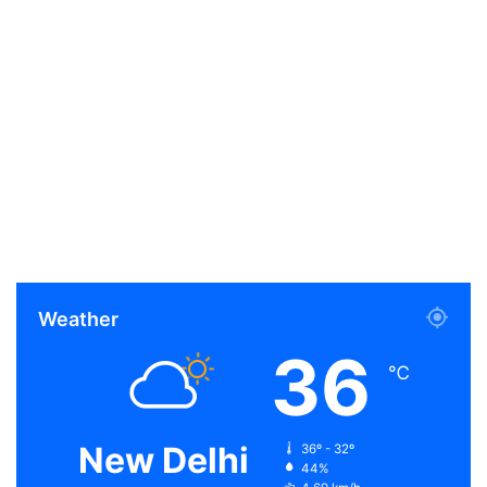
Weather
36
℃
New Delhi
36º - 32º
44%