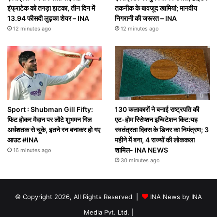
इंफ्राटेक को तगड़ा झटका, तीन दिन में
तकनीक के बावजूद खामियां; मानवीय
13.94 फीसदी लुढ़का शेयर – INA
निगरानी की जरूरत – INA
12 minutes ago
12 minutes ago
Sport : Shubman Gill Fifty:
130 कलाकारों ने बनाई राष्ट्रपति की
फिट होकर मैदान पर लौटे शुभमन गिल
एट-होम रिसेप्शन इन्विटेशन किट:यह
अर्धशतक से चूके, इतने रन बनाकर हो गए
स्वतंत्रता दिवस के डिनर का निमंत्रण; 3
आउट #INA
महीने में बना, 4 राज्यों की लोककला
शामिल- INA NEWS
16 minutes ago
30 minutes ago
© Copyright 2026, All Rights Reserved |
INA News by INA
Media Pvt. Ltd.
|