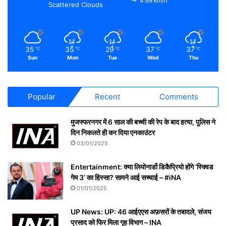
4.69 km/h
Scattered Clouds
35
35
29
37
37
℃
℃
℃
℃
℃
Sun
Mon
Tue
Wed
Thu
Popular
Recent
Comments
मुजफ्फरनगर में 6 साल की बच्ची की रेप के बाद हत्या, पुलिस ने
दिन निकलते ही कर दिया एनकाउंटर
03/01/2025
Entertainment: क्या लियोनार्डो डिकैप्रियो होंगे ‘स्क्विड
गेम 3’ का हिस्सा? सामने आई सच्चाई – #iNA
01/01/2025
UP News: UP: 46 आईएएस अफ़सरों के तबादले, संजय
प्रसाद को फिर मिला गृह विभाग – INA