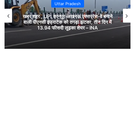
Uttar Pradesh
खबर शहर , UP: कानपुर-लखनऊ एक्सप्रेस-वे बनाने
वाली पीएनसी इंफ्राटेक को तगड़ा झटका, तीन दिन में
13.94 फीसदी लुढ़का शेयर – INA