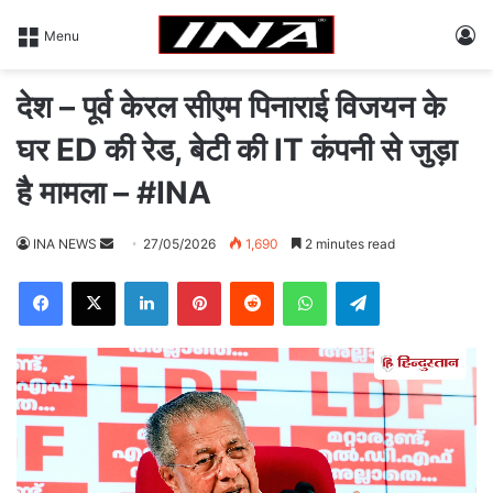
L
Menu
देश – पूर्व केरल सीएम पिनाराई विजयन के
घर ED की रेड, बेटी की IT कंपनी से जुड़ा
है मामला – #INA
INA NEWS
S
27/05/2026
1,690
2 minutes read
e
Facebook
X
LinkedIn
Pinterest
Reddit
WhatsApp
Telegram
n
d
a
n
e
m
a
i