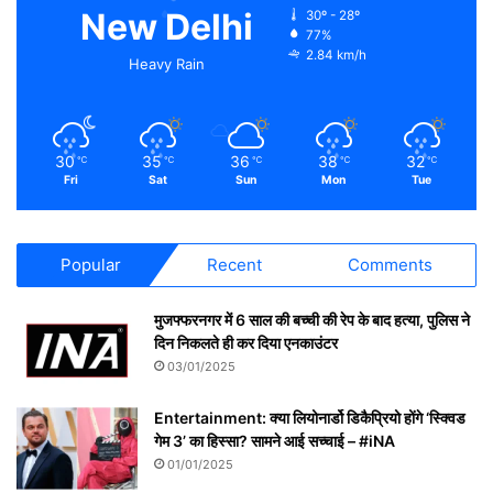
New Delhi
30º - 28º
77%
2.84 km/h
Heavy Rain
30
35
36
38
32
℃
℃
℃
℃
℃
Fri
Sat
Sun
Mon
Tue
Popular
Recent
Comments
मुजफ्फरनगर में 6 साल की बच्ची की रेप के बाद हत्या, पुलिस ने
दिन निकलते ही कर दिया एनकाउंटर
03/01/2025
Entertainment: क्या लियोनार्डो डिकैप्रियो होंगे ‘स्क्विड
गेम 3’ का हिस्सा? सामने आई सच्चाई – #iNA
01/01/2025