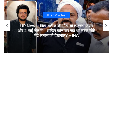
Uttar Pradesh
UP News: पिता अतीक की मौत, मां शाइस्ता फरार
और 2 भाई जेल में… आखिर कौन कर रहा था सबसे छोटे
बेटे आबान की देखभाल? – INA