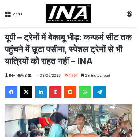
L
Menu
यूपी – ट्रेनों में बेकाबू भीड़: कन्फर्म सीट तक
पहुंचने में छूटा पसीना, स्पेशल ट्रेनों से भी
यात्रियों को राहत नहीं – INA
INA NEWS
S
03/06/2026
1,697
2 minutes read
e
Facebook
X
LinkedIn
Pinterest
Reddit
WhatsApp
Telegram
n
d
a
n
e
m
a