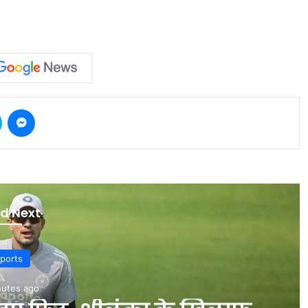
Skype
Messenger
d Next
ports
nutes ago