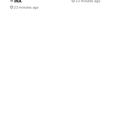
– INA
23 minutes ago
23 minutes ago
Delhi
14 minutes a