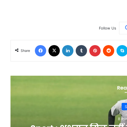
Follow Us
Facebook
X
LinkedIn
Tumblr
Pinterest
Reddit
Share
Rea
S
8 mi