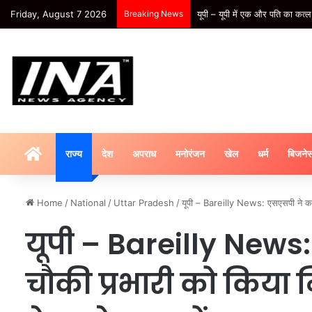
Friday, August 7 2026
Breaking News
Sport : शुभमन गिल नहीं हुए फिट,
HOME
राज्य
देश
अपराध
मनोरंजन
खेल
धर्म
बिजने
Home
/
National
/
Uttar Pradesh
/
यूपी – Bareilly News: एसएसपी ने करग
यूपी – Bareilly News
चौकी प्रभारी को किया 