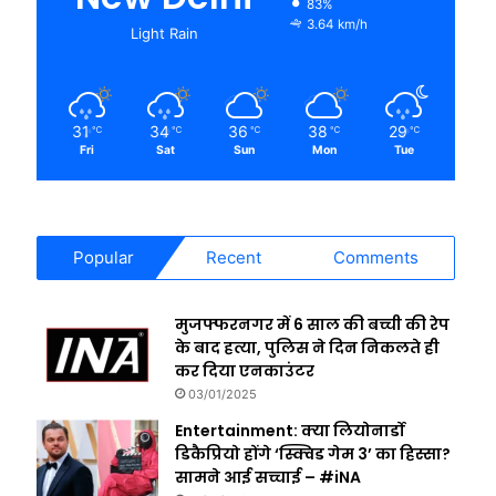
83%
3.64 km/h
Light Rain
31
34
36
38
29
℃
℃
℃
℃
℃
Fri
Sat
Sun
Mon
Tue
Popular
Recent
Comments
मुजफ्फरनगर में 6 साल की बच्ची की रेप
के बाद हत्या, पुलिस ने दिन निकलते ही
कर दिया एनकाउंटर
03/01/2025
Entertainment: क्या लियोनार्डो
डिकैप्रियो होंगे ‘स्क्विड गेम 3’ का हिस्सा?
सामने आई सच्चाई – #iNA