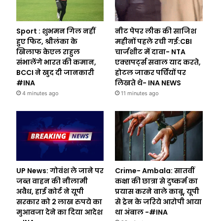
Sport : शुभमन गिल नहीं
नीट पेपर लीक की साजिश
हुए फिट, श्रीलंका के
महीनों पहले रची गई:CBI
खिलाफ केएल राहुल
चार्जशीट में दावा- NTA
संभालेंगे भारत की कमान,
एक्सपर्ट्स सवाल याद करते,
BCCI ने खुद दी जानकारी
होटल जाकर पर्चियों पर
#INA
लिखते थे- INA NEWS
4 minutes ago
11 minutes ago
UP News: गोवंश ले जाने पर
Crime- Ambala: सातवीं
जब्त वाहन की नीलामी
कक्षा की छात्रा से दुष्कर्म का
अवैध, हाई कोर्ट ने यूपी
प्रयास करने वाले काबू, यूपी
सरकार को 2 लाख रुपये का
से ट्रेन के जरिये आरोपी आया
मुआवजा देने का दिया आदेश
था अंबाल -#INA