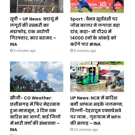
यूपी – UP News: बदायूं में
Sport : वैभव सूर्यवंशी पर
लंगूरों की तस्करी का
जोस बटलर ने लगाया बड़ा
भंडाफोड़, एक आरोपी
दांव, कहा- वो टी20 में
गिरफ्तार, कार बरामद –
14000 रनों के आंकड़े को
INA
करेंगे पार #INA
5 minutes ago
9 minutes ago
सीजी- CG Weather:
UP News: NCR में बारिश
छत्तीसगढ़ में फिर मेहरबान
बनी आफत! सड़कें जलमग्न,
हुआ मानसून, 3 दिन तक
दिल्ली-देहरादून एक्सप्रेसवे
बारिश का अलर्ट; कई जिलों
पर जाम… गुरुग्राम में WFH
में भारी वर्षा की संभावना –
की सलाह – INA
INA
33 minutes ago