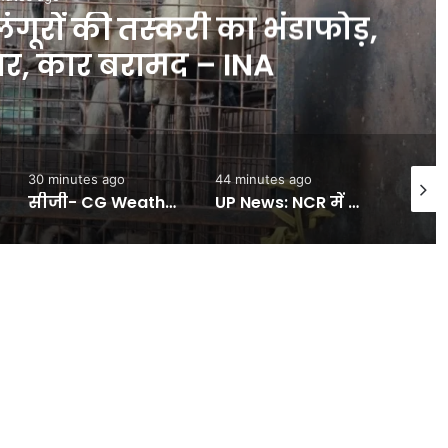
लंगूरों की तस्करी का भंडाफोड़,
र, कार बरामद – INA
30 minutes ago
44 minutes ago
46 min
सीजी- CG Weather: छत्तीसगढ़ में फिर मेहरबान हुआ मानसून, 3 दिन तक बारिश का अलर्ट; कई जिलों में भारी वर्षा की संभावना – INA
UP News: NCR में बारिश बनी आफत! सड़कें जलमग्न, दिल्ली-देहरादून एक्सप्रेसवे पर जाम… गुरुग्राम में WFH की सलाह – INA