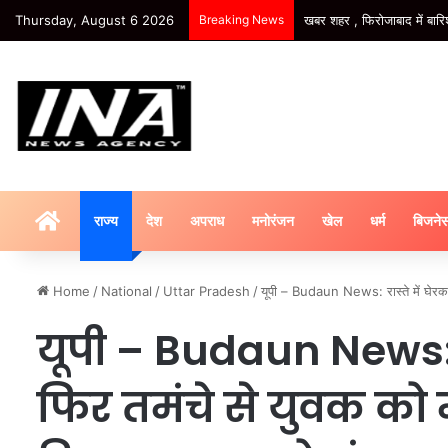
Thursday, August 6 2026
Breaking News
खबर शहर , फिरोजाबाद में बारि
HOME
राज्य
देश
अपराध
मनोरंजन
खेल
धर्म
बिजने
Home
/
National
/
Uttar Pradesh
/
यूपी – Budaun News: रास्ते में घेरकर
यूपी – Budaun News: रा
फिर तमंचे से युवक को 