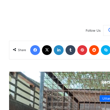
Follow Us
Facebook
X
LinkedIn
Tumblr
Pinterest
Reddit
Share
Rea
Utta
16 mi