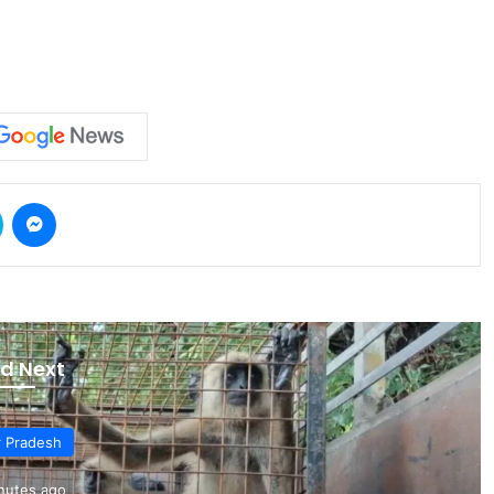
Skype
Messenger
d Next
r Pradesh
nutes ago