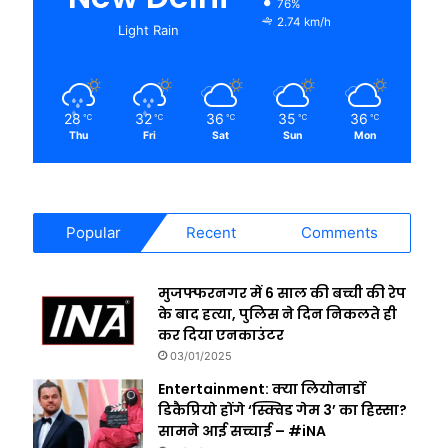
76%
2.74 km/h
Light Rain
28
32
36
35
36
℃
℃
℃
℃
℃
Thu
Fri
Sat
Sun
Mon
Popular
Recent
Comments
मुजफ्फरनगर में 6 साल की बच्ची की रेप
के बाद हत्या, पुलिस ने दिन निकलते ही
कर दिया एनकाउंटर
03/01/2025
Entertainment: क्या लियोनार्डो
डिकैप्रियो होंगे ‘स्क्विड गेम 3’ का हिस्सा?
सामने आई सच्चाई – #iNA