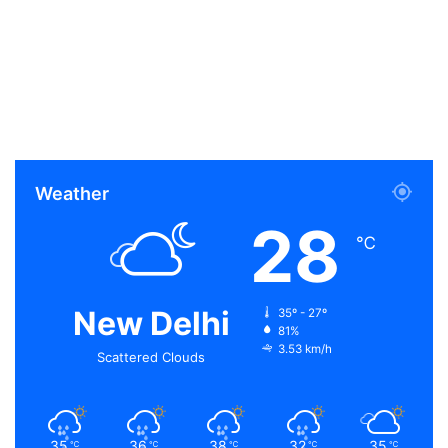
Weather
28
℃
New Delhi
35º - 27º
81%
3.53 km/h
Scattered Clouds
35
36
38
32
35
℃
℃
℃
℃
℃