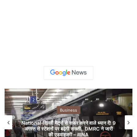
Business
National-दिल्ली मेट्रो से सफर करने वाले ध्यान दें! 9
अगस्त से स्टेशनों पर बढ़ेगी सख्ती…DMRC ने जारी
की एडवाइजरी – #INA