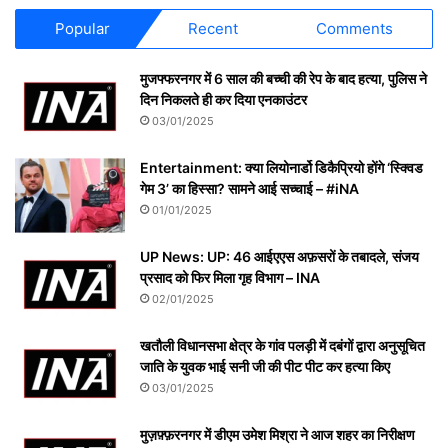
Popular
Recent
Comments
मुजफ्फरनगर में 6 साल की बच्ची की रेप के बाद हत्या, पुलिस ने
दिन निकलते ही कर दिया एनकाउंटर
03/01/2025
Entertainment: क्या लियोनार्डो डिकैप्रियो होंगे ‘स्क्विड
गेम 3’ का हिस्सा? सामने आई सच्चाई – #iNA
01/01/2025
UP News: UP: 46 आईएएस अफ़सरों के तबादले, संजय
प्रसाद को फिर मिला गृह विभाग – INA
02/01/2025
खतौली विधानसभा क्षेत्र के गांव पलड़ी में दबंगों द्वारा अनुसूचित
जाति के युवक भाई सनी जी की पीट पीट कर हत्या किए
03/01/2025
मुज़फ़्फ़रनगर में डीएम उमेश मिश्रा ने आज शहर का निरीक्षण