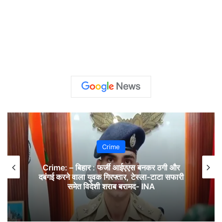
Crime
Crime: – बिहार : फर्जी आईएएस बनकर ठगी और
दबंगई करने वाला युवक गिरफ्तार, टेस्ला-टाटा सफारी
समेत विदेशी शराब बरामद- INA