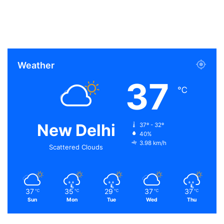
Weather
37
℃
New Delhi
37º - 32º
40%
3.98 km/h
Scattered Clouds
37
35
29
37
37
℃
℃
℃
℃
℃
Sun
Mon
Tue
Wed
Thu