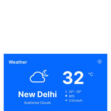
Weather
32
℃
New Delhi
32º - 30º
60%
3.53 km/h
Scattered Clouds