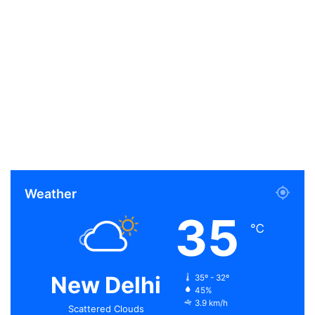
Weather
35
℃
New Delhi
35º - 32º
45%
3.9 km/h
Scattered Clouds