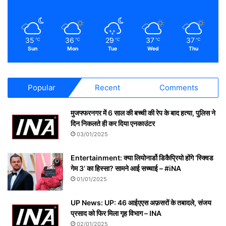
35
36
29
37
37
℃
℃
℃
℃
℃
Sun
Mon
Tue
Wed
Thu
Popular
Recent
Comments
मुजफ्फरनगर में 6 साल की बच्ची की रेप के बाद हत्या, पुलिस ने
दिन निकलते ही कर दिया एनकाउंटर
03/01/2025
Entertainment: क्या लियोनार्डो डिकैप्रियो होंगे ‘स्क्विड
गेम 3’ का हिस्सा? सामने आई सच्चाई – #iNA
01/01/2025
UP News: UP: 46 आईएएस अफ़सरों के तबादले, संजय
प्रसाद को फिर मिला गृह विभाग – INA
02/01/2025