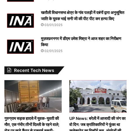
खतौली विधानसभा क्षेत्र के गांव पलड़ी में दबंगों द्वारा अनुसूचित
जाति के युवक भाई सनी जी की पीट पीट कर हत्या किए
03/01/2025
मुज़फ़्फ़रनगर में डीएम उमेश मिश्रा ने आज शहर का निरीक्षण
किया
02/01/2025
Recent Tech News
गुरुग्राम सड़क हादसे में युवक-युवती की
UP News: बरेली में आजादी की जंग का
मौत, एक गंभीर:तीनों दिल्ली के रहने वाले;
वो दिन: जब क्रांतिकारियों ने फूंका था
रोड पर खड़े कैंटर से टकराई स्कूटी-
कलेक्ट्रेट का रिकॉर्ड रूम, अंग्रेजों की