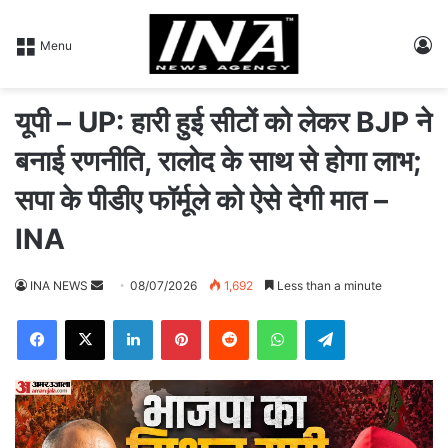
L
Menu
यूपी – UP: हारी हुई सीटों को लेकर BJP ने
बनाई रणनीति, रालोद के साथ से होगा लाभ;
सपा के पीडीए फॉर्मूले को ऐसे देगी मात –
INA
INA NEWS
S
08/07/2026
1,692
Less than a minute
e
Facebook
X
LinkedIn
Pinterest
Reddit
WhatsApp
Telegram
n
d
a
n
e