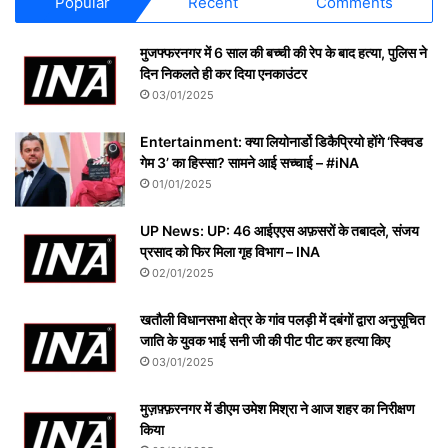
Popular
Recent
Comments
मुजफ्फरनगर में 6 साल की बच्ची की रेप के बाद हत्या, पुलिस ने
दिन निकलते ही कर दिया एनकाउंटर
03/01/2025
Entertainment: क्या लियोनार्डो डिकैप्रियो होंगे ‘स्क्विड
गेम 3’ का हिस्सा? सामने आई सच्चाई – #iNA
01/01/2025
UP News: UP: 46 आईएएस अफ़सरों के तबादले, संजय
प्रसाद को फिर मिला गृह विभाग – INA
02/01/2025
खतौली विधानसभा क्षेत्र के गांव पलड़ी में दबंगों द्वारा अनुसूचित
जाति के युवक भाई सनी जी की पीट पीट कर हत्या किए
03/01/2025
मुज़फ़्फ़रनगर में डीएम उमेश मिश्रा ने आज शहर का निरीक्षण
किया