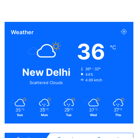
Weather
36
℃
New Delhi
36º - 32º
44%
4.69 km/h
Scattered Clouds
35
35
29
37
37
℃
℃
℃
℃
℃
Sun
Mon
Tue
Wed
Thu