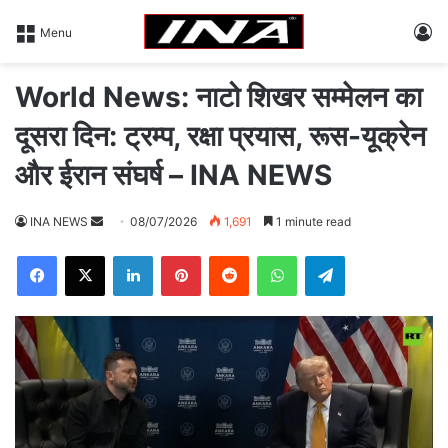
L
Menu
World News: नाटो शिखर सम्मेलन का
दूसरा दिन: ट्रम्प, रक्षा प्रयास, रूस-यूक्रेन
और ईरान संघर्ष – INA NEWS
INA NEWS
S
08/07/2026
1,691
1 minute read
e
Facebook
X
LinkedIn
Pinterest
Reddit
WhatsApp
Telegram
n
d
a
n
e
m
a
i