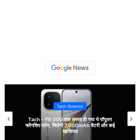
Tach-Science
Tach – ₹9,000 तक सस्ता हो गया ये पॉपुलर
फ्लैगशिप फोन, मिलेगी 7,000mAh बैटरी और कई
खासियत