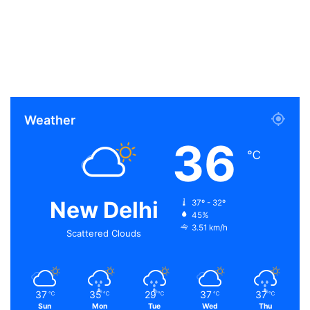
Weather
36
℃
New Delhi
37º - 32º
45%
3.51 km/h
Scattered Clouds
37
35
29
37
37
℃
℃
℃
℃
℃
Sun
Mon
Tue
Wed
Thu