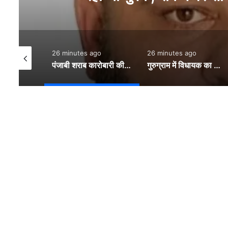
26 minutes ago
26 minutes ago
37 minute
पंजाबी शराब कारोबारी की कनाडा में हत्या:दुकान से वाइन उठाकर भाग रहा था युवक, रोकने पर सीने में मारी गोली- INA NEWS
गुरुग्राम में विधायक का फाइव स्टार लग्जरी कांवड़ शिविर:वाटरप्रूफ जर्मन हैंगर एसी टेंट, अलग-अलग शहरों का 56 भोग, सीएम सैनी ने की सराहना- INA NEWS