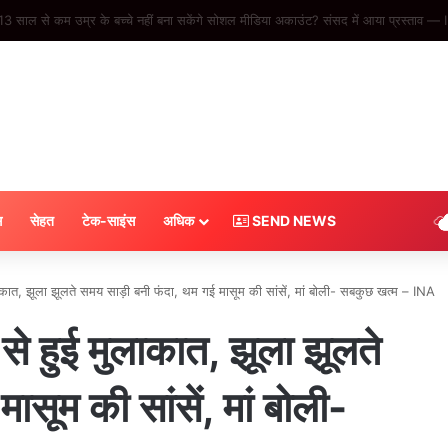
की रहते हुए क्यों घोषित कर दी पारी? वॉर्म-अप मैच में मैनेजमेंट दूर करना चाहती है ये समस्या #IN
स
सेहत
टेक-साइंस
अधिक
SEND NEWS
लाकात, झूला झूलते समय साड़ी बनी फंदा, थम गई मासूम की सांसें, मां बोली- सबकुछ खत्म – INA
से हुई मुलाकात, झूला झूलते
सूम की सांसें, मां बोली-