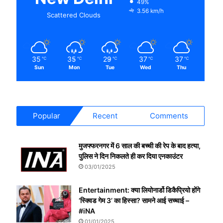
49%
3.56 km/h
Scattered Clouds
35
35
29
37
37
℃
℃
℃
℃
℃
Sun
Mon
Tue
Wed
Thu
Popular
Recent
Comments
मुजफ्फरनगर में 6 साल की बच्ची की रेप के बाद हत्या,
पुलिस ने दिन निकलते ही कर दिया एनकाउंटर
03/01/2025
Entertainment: क्या लियोनार्डो डिकैप्रियो होंगे
‘स्क्विड गेम 3’ का हिस्सा? सामने आई सच्चाई –
#iNA
01/01/2025