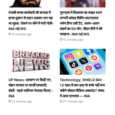
पंजाबी शराब कारोबारी की कनाडा में
गुरुग्राम में विधायक का फाइव स्टार
हत्या:दुकान से वाइन उठाकर भाग रहा
लग्जरी कांवड़ शिविर:वाटरप्रूफ
था युवक, रोकने पर सीने में मारी गोली-
जर्मन हैंगर एसी टेंट, अलग-अलग
INA NEWS
शहरों का 56 भोग, सीएम सैनी ने की
सराहना- INA NEWS
12 minutes ago
12 minutes ago
UP News: आरक्षण पर छिड़ी रार,
Technology, SHIELD Bill:
मोहन भागवत पर बरसीं मायावती,
13 साल से कम उम्र के बच्चे नहीं बना
बोलीं- पहले जातिगत भेदभाव मिटाएं –
सकेंगे सोशल मीडिया अकाउंट? संसद
INA
में आया प्रस्ताव — INA
23 minutes ago
27 minutes ago