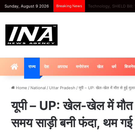
Sunday, August 9 2026
Breaking News
Sport : टीम इंडिया ने 4 विकेट बा
HOME
राज्य
देश
अपराध
मनोरंजन
खेल
धर्म
बिजने
Home
/
National
/
Uttar Pradesh
/
यूपी – UP: खेल-खेल में मौत से हुई मु
यूपी – UP: खेल-खेल में मौत 
समय साड़ी बनी फंदा, थम गई मा