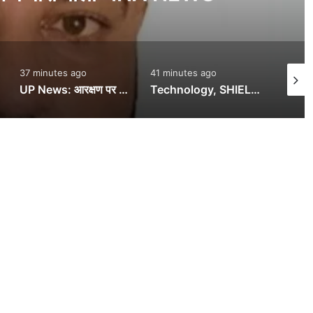
सराहना- I
s ago
41 minutes ago
1 hour ago
UP News: आरक्षण पर छिड़ी रार, मोहन भागवत पर बरसीं मायावती, बोलीं- पहले जातिगत भेदभाव मिटाएं – INA
Technology, SHIELD Bill: 13 साल से कम उम्र के बच्चे नहीं बना सकेंगे सोशल मीडिया अकाउंट? संसद में आया प्रस्ताव — INA