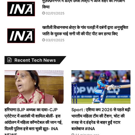
मुज़फ़्फ़रनगर में डीएम उमेश मिश्रा ने आज शहर का निरीक्षण
किया
02/01/2025
खतौली विधानसभा क्षेत्र के गांव पलड़ी में दबंगों द्वारा अनुसूचित
जाति के युवक भाई सनी जी की पीट पीट कर हत्या किए
03/01/2025
Recent Tech News
हरियाणा BJP अध्यक्ष का दावा-CJP
Sport : एशिया कप 2026 से पहले बढ़ी
प्रोटेस्ट में आतंकी भी शामिल:बोलीं- इस
भारतीय महिला टीम की टेंशन, चोट की
आंदोलन में महिला कॉन्स्टेबल की जान गई,
वजह से द हंड्रेड से बाहर हुईं स्टार
दिल्ली पुलिस इसे बता चुकी झूठ- INA
बल्लेबाज #INA
NEWS
44 minutes ago