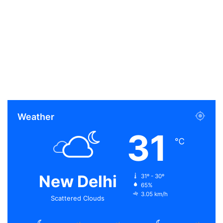
Weather
31
℃
New Delhi
31º - 30º
65%
3.05 km/h
Scattered Clouds