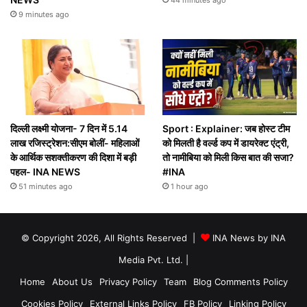
9 minutes ago
दिल्ली लक्ष्मी योजना- 7 दिन में 5.14
Sport : Explainer: जब होस्ट टीम
लाख रजिस्ट्रेशन:सीएम बोलीं- महिलाओं
को मिलती है वर्ल्ड कप में डायरेक्ट एंट्री,
के आर्थिक सशक्तीकरण की दिशा में बड़ी
तो नामीबिया को मिली किस बात की सजा?
पहल- INA NEWS
#INA
51 minutes ago
1 hour ago
© Copyright 2026, All Rights Reserved |
INA News by INA
Media Pvt. Ltd.
|
Home
About Us
Privacy Policy
Team
Blog Comments Policy
Cookies Policy
External Links Policy
FB Policy
Linking Policy