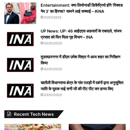
Entertainment: क्या लियोनार्डो डिकैप्रियो होंगे ‘स्क्विड
गेम 3’ का हिस्सा? सामने आई सच्चाई – #iNA
01/01/2025
UP News: UP: 46 आईएएस अफ़सरों के तबादले, संजय
प्रसाद को फिर मिला गृह विभाग – INA
02/01/2025
मुज़फ़्फ़रनगर में डीएम उमेश मिश्रा ने आज शहर का निरीक्षण
किया
02/01/2025
खतौली विधानसभा क्षेत्र के गांव पलड़ी में दबंगों द्वारा अनुसूचित
जाति के युवक भाई सनी जी की पीट पीट कर हत्या किए
03/01/2025
Recent Tech News