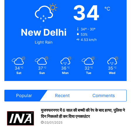
34
℃
New Delhi
34º - 30º
53%
4.53 km/h
Light Rain
34
37
36
32
35
℃
℃
℃
℃
℃
Sat
Sun
Mon
Tue
Wed
Popular
Recent
Comments
मुजफ्फरनगर में 6 साल की बच्ची की रेप के बाद हत्या, पुलिस ने
दिन निकलते ही कर दिया एनकाउंटर
03/01/2025