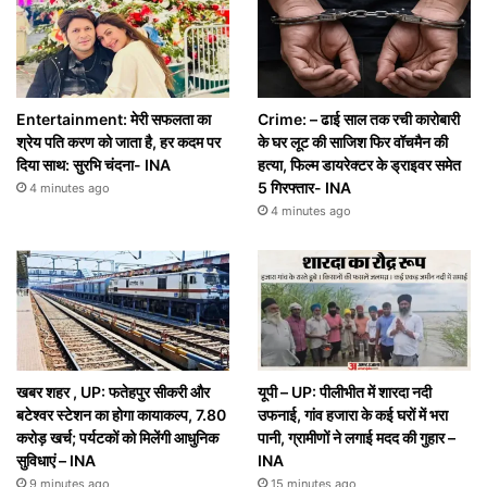
Entertainment: मेरी सफलता का
Crime: – ढाई साल तक रची कारोबारी
श्रेय पति करण को जाता है, हर कदम पर
के घर लूट की साजिश फिर वॉचमैन की
दिया साथ: सुरभि चंदना- INA
हत्या, फिल्म डायरेक्टर के ड्राइवर समेत
5 गिरफ्तार- INA
4 minutes ago
4 minutes ago
खबर शहर , UP: फतेहपुर सीकरी और
यूपी – UP: पीलीभीत में शारदा नदी
बटेश्वर स्टेशन का होगा कायाकल्प, 7.80
उफनाई, गांव हजारा के कई घरों में भरा
करोड़ खर्च; पर्यटकों को मिलेंगी आधुनिक
पानी, ग्रामीणों ने लगाई मदद की गुहार –
सुविधाएं – INA
INA
9 minutes ago
15 minutes ago