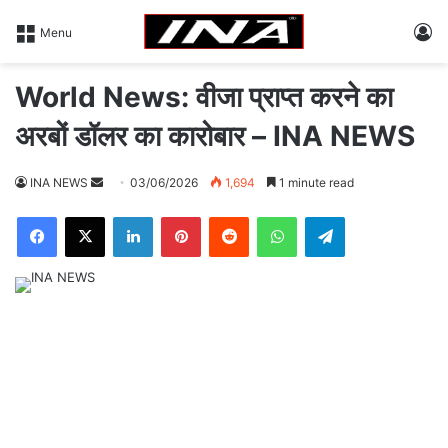
L
Menu
World News: वीजा प्राप्त करने का
अरबों डॉलर का कारोबार – INA NEWS
INA NEWS
S
03/06/2026
1,694
1 minute read
e
Facebook
X
LinkedIn
Pinterest
Reddit
WhatsApp
Telegram
n
d
a
n
e
m
a
i
l