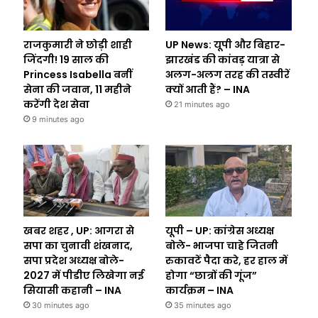
राजकुमारी ने छोड़ी शाही
UP News: यूपी और बिहार-
जिंदगी! 19 साल की
झारखंड की कांवड़ यात्रा से
Princess Isabella बनीं
अलग-अलग तरह की तस्वीरें
सेना की जवान, 11 महीने
क्यों आती हैं? – INA
करेंगी देश सेवा
21 minutes ago
9 minutes ago
खबर शहर , UP: आगरा से
यूपी – UP: कांग्रेस अध्यक्ष
सपा का चुनावी शंखनाद,
बोले- भाजपा चाहे जितनी
सपा प्रदेश अध्यक्ष बोले-
रुकावटें पैदा करे, हर हाल में
2027 में पीडीए लिखेगा नई
होगा “छात्रों की गूंज”
सियासी कहानी – INA
कार्यक्रम – INA
30 minutes ago
35 minutes ago