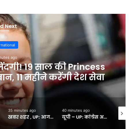
d Next
rnational
nutes ago
जिंदगी! 19 साल की Princess
न, 11 महीने करेंगी देश सेवा
35 minutes ago
40 minutes ago
48 min
खबर शहर , UP: आगरा से सपा का चुनावी शंखनाद, सपा प्रदेश अध्यक्ष बोले- 2027 में पीडीए लिखेगा नई सियासी कहानी – INA
यूपी – UP: कांग्रेस अध्यक्ष बोले- भाजपा चाहे जितनी रुकावटें पैदा करे, हर हाल में होगा “छात्रों की गूंज” कार्यक्रम – INA