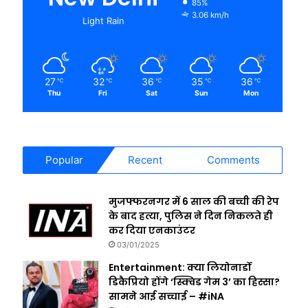
85%
3.06 km/h
Light Rain
27
32
36
35
36
℃
℃
℃
℃
℃
Thu
Fri
Sat
Sun
Mon
Popular
Recent
Comments
मुजफ्फरनगर में 6 साल की बच्ची की रेप
के बाद हत्या, पुलिस ने दिन निकलते ही
कर दिया एनकाउंटर
03/01/2025
Entertainment: क्या लियोनार्डो
डिकैप्रियो होंगे ‘स्क्विड गेम 3’ का हिस्सा?
सामने आई सच्चाई – #iNA