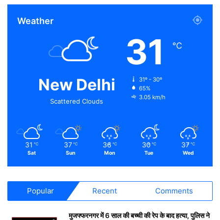
Weather
31
℃
New Delhi
31º - 30º
65%
3.05 km/h
Scattered Clouds
31
37
36
30
37
℃
℃
℃
℃
℃
Sat
Sun
Mon
Tue
Wed
Popular
Recent
Comments
मुजफ्फरनगर में 6 साल की बच्ची की रेप के बाद हत्या, पुलिस ने