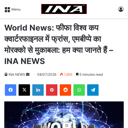
L
Menu
World News: फीफा विश्व कप
क्वार्टरफाइनल में फ्रांस, एमबीप्पे का
मोरक्को से मुकाबला: हम क्या जानते हैं –
INA NEWS
INA NEWS
S
08/07/2026
1,693
5 minutes read
e
Facebook
X
LinkedIn
Pinterest
Reddit
WhatsApp
Telegram
n
d
a
n
e
m