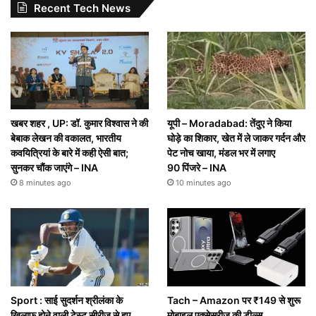
Recent Tech News
खबर शहर , UP: डॉ. कुमार विश्वास ने की
यूपी – Moradabad: तेंदुए ने किया
बेबाक लेखन की वकालत, भारतीय
घोड़े का शिकार, खेत में ले जाकर गर्दन और
कवयित्रियां के बारे में कही ऐसी बात;
पेट नोच खाया, मंडल भर में लगाए
सुनकर चौंक जाएंगे – INA
90 पिंजरे – INA
8 minutes ago
10 minutes ago
Sport : साई सुदर्शन श्रीलंका के
Tach – Amazon पर ₹149 से शुरू
खिलाफ होने वाली टेस्ट सीरीज से हुए
मोबाइल एक्सेसरीज की डील्स,