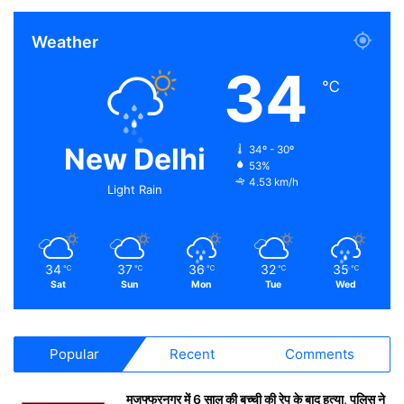
Weather
34
℃
New Delhi
34º - 30º
53%
4.53 km/h
Light Rain
34
37
36
32
35
℃
℃
℃
℃
℃
Sat
Sun
Mon
Tue
Wed
Popular
Recent
Comments
मुजफ्फरनगर में 6 साल की बच्ची की रेप के बाद हत्या, पुलिस ने