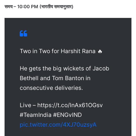
समय – 10:00 PM (भारतीय समयानुसार)
Two in Two for Harshit Rana 🔥
He gets the big wickets of Jacob
Bethell and Tom Banton in
consecutive deliveries.
Live – https://t.co/lnAx61OGsv
#TeamIndia #ENGvIND
pic.twitter.com/4XJ70uzsyA