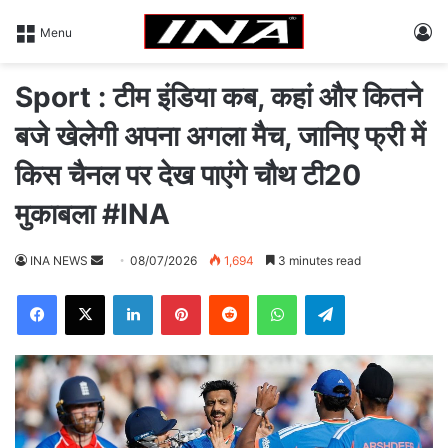
L
Menu
Sport : टीम इंडिया कब, कहां और कितने
बजे खेलेगी अपना अगला मैच, जानिए फ्री में
किस चैनल पर देख पाएंगे चौथ टी20
मुकाबला #INA
INA NEWS
S
08/07/2026
1,694
3 minutes read
e
Facebook
X
LinkedIn
Pinterest
Reddit
WhatsApp
Telegram
n
d
a
n
e
m