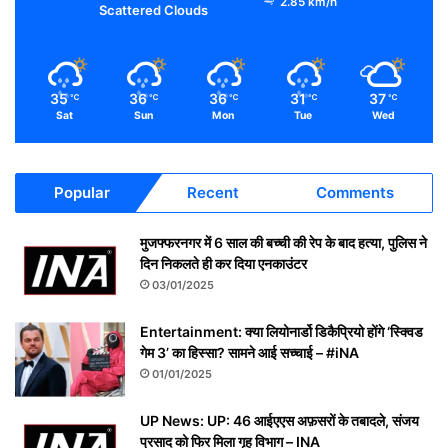
2.85 km/h
Scattered Clouds
35
36
36
31
37
℃
℃
℃
℃
℃
Sat
Sun
Mon
Tue
Wed
Popular
Recent
Comments
मुजफ्फरनगर में 6 साल की बच्ची की रेप के बाद हत्या, पुलिस ने
दिन निकलते ही कर दिया एनकाउंटर
03/01/2025
Entertainment: क्या लियोनार्डो डिकैप्रियो होंगे ‘स्क्विड
गेम 3’ का हिस्सा? सामने आई सच्चाई – #iNA
01/01/2025
UP News: UP: 46 आईएएस अफ़सरों के तबादले, संजय
प्रसाद को फिर मिला गृह विभाग – INA