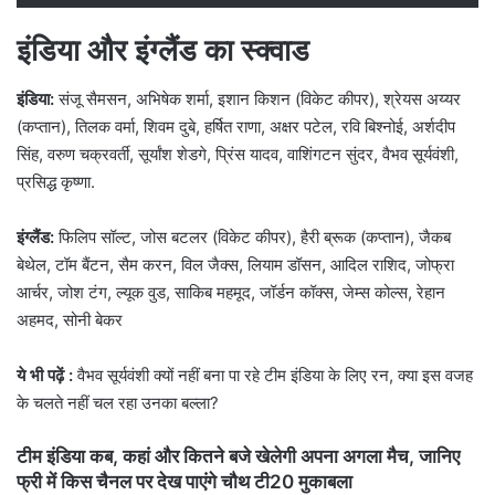
इंडिया और इंग्लैंड का स्क्वाड
इंडिया:
संजू सैमसन, अभिषेक शर्मा, इशान किशन (विकेट कीपर), श्रेयस अय्यर
(कप्तान), तिलक वर्मा, शिवम दुबे, हर्षित राणा, अक्षर पटेल, रवि बिश्नोई, अर्शदीप
सिंह, वरुण चक्रवर्ती, सूर्यांश शेडगे, प्रिंस यादव, वाशिंगटन सुंदर, वैभव सूर्यवंशी,
प्रसिद्ध कृष्णा.
इंग्लैंड:
फिलिप सॉल्ट, जोस बटलर (विकेट कीपर), हैरी ब्रूक (कप्तान), जैकब
बेथेल, टॉम बैंटन, सैम करन, विल जैक्स, लियाम डॉसन, आदिल राशिद, जोफ्रा
आर्चर, जोश टंग, ल्यूक वुड, साकिब महमूद, जॉर्डन कॉक्स, जेम्स कोल्स, रेहान
अहमद, सोनी बेकर
ये भी पढ़ें :
वैभव सूर्यवंशी क्यों नहीं बना पा रहे टीम इंडिया के लिए रन, क्या इस वजह
के चलते नहीं चल रहा उनका बल्ला?
टीम इंडिया कब, कहां और कितने बजे खेलेगी अपना अगला मैच, जानिए
फ्री में किस चैनल पर देख पाएंगे चौथ टी20 मुकाबला