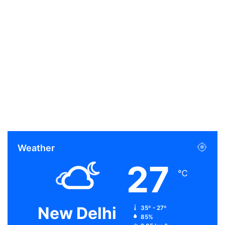
Weather
27
℃
New Delhi
35º - 27º
85%