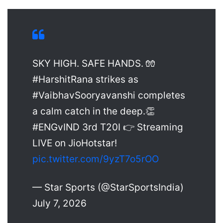
SKY HIGH. SAFE HANDS. 🧤
#HarshitRana strikes as
#VaibhavSooryavanshi completes
a calm catch in the deep.👏
#ENGvIND 3rd T20I 👉 Streaming
LIVE on JioHotstar!
pic.twitter.com/9yzT7o5rOO
— Star Sports (@StarSportsIndia)
July 7, 2026