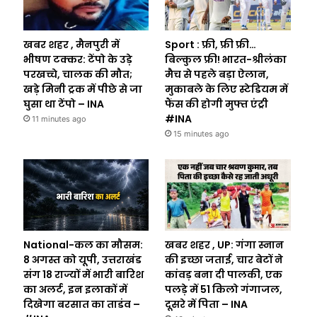
खबर शहर , मैनपुरी में
Sport : फ्री, फ्री फ्री…
भीषण टक्कर: टेंपो के उड़े
बिल्कुल फ्री! भारत-श्रीलंका
परखच्चे, चालक की मौत;
मैच से पहले बड़ा ऐलान,
खड़े मिनी ट्रक में पीछे से जा
मुकाबले के लिए स्टेडियम में
घुसा था टेंपो – INA
फैंस की होगी मुफ्त एंट्री
#INA
11 minutes ago
15 minutes ago
National-कल का मौसम:
खबर शहर , UP: गंगा स्नान
8 अगस्त को यूपी, उत्तराखंड
की इच्छा जताई, चार बेटों ने
संग 18 राज्यों में भारी बारिश
कांवड़ बना दी पालकी, एक
का अलर्ट, इन इलाकों में
पलड़े में 51 किलो गंगाजल,
दिखेगा बरसात का ताडंव –
दूसरे में पिता – INA