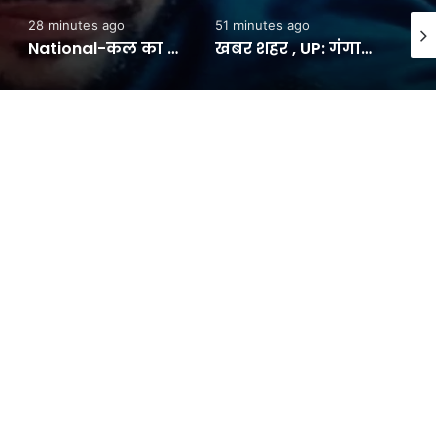
28 minutes ago
51 minutes ago
56 min
National-कल का मौसम: 8 अगस्त को यूपी, उत्तराखंड संग 18 राज्यों में भारी बारिश का अलर्ट, इन इलाकों में दिखेगा बरसात का ताडंव – #INA
खबर शहर , UP: गंगा स्नान की इच्छा जताई, चार बेटों ने कांवड़ बना दी पालकी, एक पलड़े में 51 किलो गंगाजल, दूसरे में पिता – INA