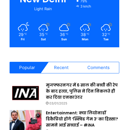
79%
3 km/h
Light Rain
29
35
36
38
32
℃
℃
℃
℃
℃
Fri
Sat
Sun
Mon
Tue
Popular
Recent
Comments
मुजफ्फरनगर में 6 साल की बच्ची की रेप
के बाद हत्या, पुलिस ने दिन निकलते ही
कर दिया एनकाउंटर
03/01/2025
Entertainment: क्या लियोनार्डो
डिकैप्रियो होंगे ‘स्क्विड गेम 3’ का हिस्सा?
सामने आई सच्चाई – #iNA