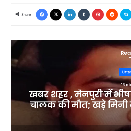
Facebook
X
LinkedIn
Tumblr
Pinterest
Reddit
Share
Rea
Utta
16 mi
खबर शहर , मैनपुरी में भीषण 
चालक की मौत; खड़े मिनी ट्रक
–