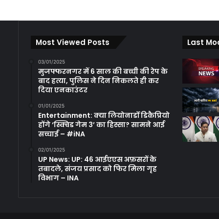
Most Viewed Posts
Last Mo
03/01/2025
मुजफ्फरनगर में 6 साल की बच्ची की रेप के
बाद हत्या, पुलिस ने दिन निकलते ही कर
दिया एनकाउंटर
01/01/2025
Entertainment: क्या लियोनार्डो डिकैप्रियो
होंगे ‘स्क्विड गेम 3’ का हिस्सा? सामने आई
सच्चाई – #iNA
02/01/2025
UP News: UP: 46 आईएएस अफ़सरों के
तबादले, संजय प्रसाद को फिर मिला गृह
विभाग – INA