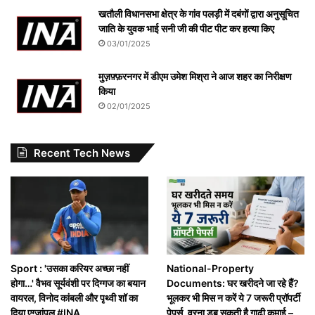
खतौली विधानसभा क्षेत्र के गांव पलड़ी में दबंगों द्वारा अनुसूचित
जाति के युवक भाई सनी जी की पीट पीट कर हत्या किए
03/01/2025
मुज़फ़्फ़रनगर में डीएम उमेश मिश्रा ने आज शहर का निरीक्षण
किया
02/01/2025
Recent Tech News
Sport : 'उसका करियर अच्छा नहीं
National-Property
होगा…' वैभव सूर्यवंशी पर दिग्गज का बयान
Documents: घर खरीदने जा रहे हैं?
वायरल, विनोद कांबली और पृथ्वी शॉ का
भूलकर भी मिस न करें ये 7 जरूरी प्रॉपर्टी
दिया एग्जांपल #INA
पेपर्स, वरना डूब सकती है गाढ़ी कमाई –