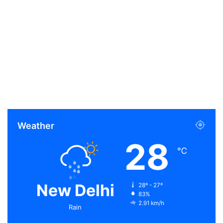
Weather
28
℃
New Delhi
28º - 27º
83%
2.91 km/h
Rain