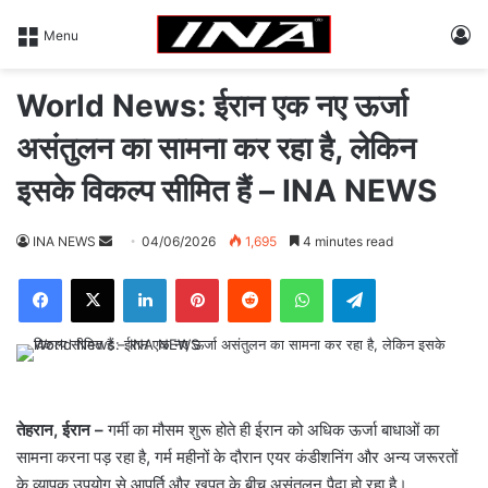
L
Menu
World News: ईरान एक नए ऊर्जा
असंतुलन का सामना कर रहा है, लेकिन
इसके विकल्प सीमित हैं – INA NEWS
INA NEWS
S
04/06/2026
1,695
4 minutes read
e
Facebook
X
LinkedIn
Pinterest
Reddit
WhatsApp
Telegram
n
d
a
n
e
m
तेहरान, ईरान –
गर्मी का मौसम शुरू होते ही ईरान को अधिक ऊर्जा बाधाओं का
a
सामना करना पड़ रहा है, गर्म महीनों के दौरान एयर कंडीशनिंग और अन्य जरूरतों
i
के व्यापक उपयोग से आपूर्ति और खपत के बीच असंतुलन पैदा हो रहा है।