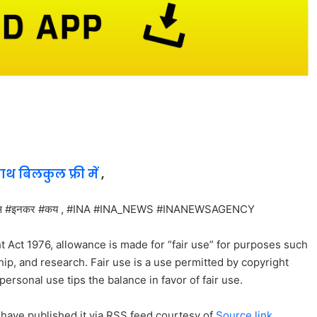
साथ बिलकुल फ्री में
,
 #स #इनकर #कय , #INA #INA_NEWS #INANEWSAGENCY
t Act 1976, allowance is made for “fair use” for purposes such
ip, and research. Fair use is a use permitted by copyright
personal use tips the balance in favor of fair use.
 have published it via RSS feed courtesy of
Source link
,