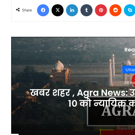
Facebook
X
LinkedIn
Tumblr
Pinterest
Reddit
Share
Rea
Utta
26 mi
खबर शहर , Agra News: उच
10 को न्यायिक का