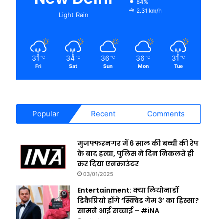
84%
2.31 km/h
Light Rain
31
34
36
36
31
℃
℃
℃
℃
℃
Fri
Sat
Sun
Mon
Tue
Popular
Recent
Comments
मुजफ्फरनगर में 6 साल की बच्ची की रेप
के बाद हत्या, पुलिस ने दिन निकलते ही
कर दिया एनकाउंटर
03/01/2025
Entertainment: क्या लियोनार्डो
डिकैप्रियो होंगे ‘स्क्विड गेम 3’ का हिस्सा?
सामने आई सच्चाई – #iNA