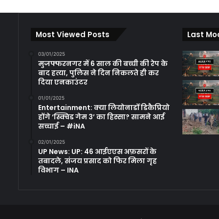
Most Viewed Posts
Last Mo
03/01/2025
मुजफ्फरनगर में 6 साल की बच्ची की रेप के
बाद हत्या, पुलिस ने दिन निकलते ही कर
दिया एनकाउंटर
01/01/2025
Entertainment: क्या लियोनार्डो डिकैप्रियो
होंगे ‘स्क्विड गेम 3’ का हिस्सा? सामने आई
सच्चाई – #iNA
02/01/2025
UP News: UP: 46 आईएएस अफ़सरों के
तबादले, संजय प्रसाद को फिर मिला गृह
विभाग – INA