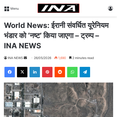
L
Menu
World News: ईरानी संवर्धित यूरेनियम
भंडार को ‘नष्ट’ किया जाएगा – ट्रम्प –
INA NEWS
INA NEWS
S
26/05/2026
1,690
2 minutes read
e
Facebook
X
LinkedIn
Pinterest
Reddit
WhatsApp
Telegram
n
d
a
n
e
m
a
i