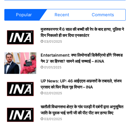
Popular
Recent
Comments
मुजफ्फरनगर में 6 साल की बच्ची की रेप के बाद हत्या, पुलिस ने
दिन निकलते ही कर दिया एनकाउंटर
03/01/2025
Entertainment: क्या लियोनार्डो डिकैप्रियो होंगे ‘स्क्विड
गेम 3’ का हिस्सा? सामने आई सच्चाई – #iNA
01/01/2025
UP News: UP: 46 आईएएस अफ़सरों के तबादले, संजय
प्रसाद को फिर मिला गृह विभाग – INA
02/01/2025
खतौली विधानसभा क्षेत्र के गांव पलड़ी में दबंगों द्वारा अनुसूचित
जाति के युवक भाई सनी जी की पीट पीट कर हत्या किए
03/01/2025