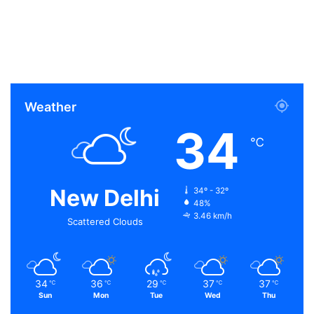
Weather
34
℃
New Delhi
34º - 32º
48%
3.46 km/h
Scattered Clouds
34
36
29
37
37
℃
℃
℃
℃
℃
Sun
Mon
Tue
Wed
Thu