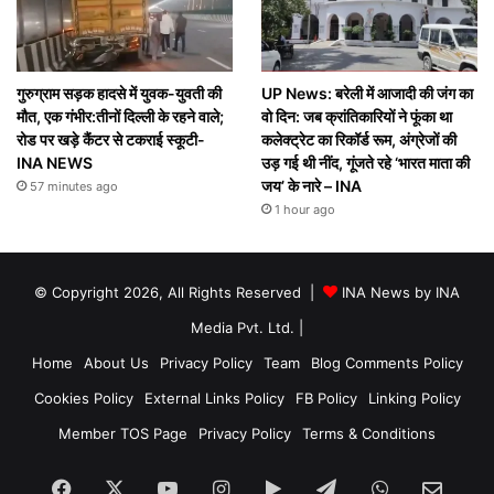
गुरुग्राम सड़क हादसे में युवक-युवती की
UP News: बरेली में आजादी की जंग का
मौत, एक गंभीर:तीनों दिल्ली के रहने वाले;
वो दिन: जब क्रांतिकारियों ने फूंका था
रोड पर खड़े कैंटर से टकराई स्कूटी-
कलेक्ट्रेट का रिकॉर्ड रूम, अंग्रेजों की
INA NEWS
उड़ गई थी नींद, गूंजते रहे ‘भारत माता की
जय’ के नारे – INA
57 minutes ago
1 hour ago
© Copyright 2026, All Rights Reserved |
INA News by INA
Media Pvt. Ltd.
|
Home
About Us
Privacy Policy
Team
Blog Comments Policy
Cookies Policy
External Links Policy
FB Policy
Linking Policy
Member TOS Page
Privacy Policy
Terms & Conditions
Facebook
X
YouTube
Instagram
Google
Telegram
WhatsApp
SEN