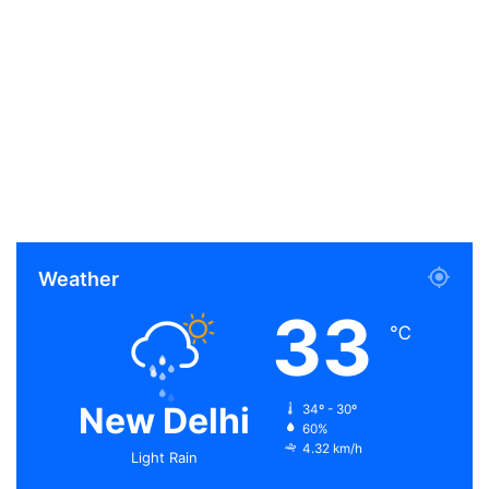
Weather
33
℃
New Delhi
34º - 30º
60%
4.32 km/h
Light Rain