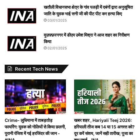
खतौली विधानसभा क्षेत्र के गांव पलड़ी में दबंगों द्वारा अनुसूचित
जाति के युवक भाई सनी जी की पीट पीट कर हत्या किए
03/01/2025
मुज़फ़्फ़रनगर में डीएम उमेश मिश्रा ने आज शहर का निरीक्षण
किया
02/01/2025
Recent Tech News
Crime- लुधियाना में ताबड़तोड़
खबर शहर , Hariyali Teej 2026:
फायरिंग: युवक को गोलियों से किया छलनी,
हरियाली तीज कब 14 या 15 अगस्त को?
पुरानी रंजिश में गई हरजिंदर की जान -
दूर करें संशय, जानें सही तारीख; पूजा का
#INA
शुभ मुहूर्त – INA