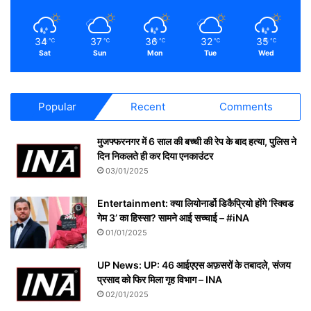
34
37
36
32
35
℃
℃
℃
℃
℃
Sat
Sun
Mon
Tue
Wed
Popular
Recent
Comments
मुजफ्फरनगर में 6 साल की बच्ची की रेप के बाद हत्या, पुलिस ने
दिन निकलते ही कर दिया एनकाउंटर
03/01/2025
Entertainment: क्या लियोनार्डो डिकैप्रियो होंगे ‘स्क्विड
गेम 3’ का हिस्सा? सामने आई सच्चाई – #iNA
01/01/2025
UP News: UP: 46 आईएएस अफ़सरों के तबादले, संजय
प्रसाद को फिर मिला गृह विभाग – INA
02/01/2025