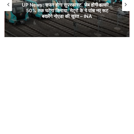
Crime- लुधियाना में ताबड़तोड़ फायरिंग: युवक को
गोलियों से किया छलनी, पुरानी रंजिश में गई हरजिंदर की
जान -#INA