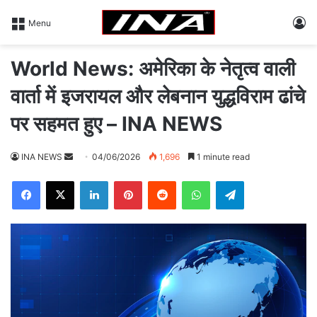
L
Menu
World News: अमेरिका के नेतृत्व वाली
वार्ता में इजरायल और लेबनान युद्धविराम ढांचे
पर सहमत हुए – INA NEWS
INA NEWS
S
04/06/2026
1,696
1 minute read
e
Facebook
X
LinkedIn
Pinterest
Reddit
WhatsApp
Telegram
n
d
a
n
e
m
a
i