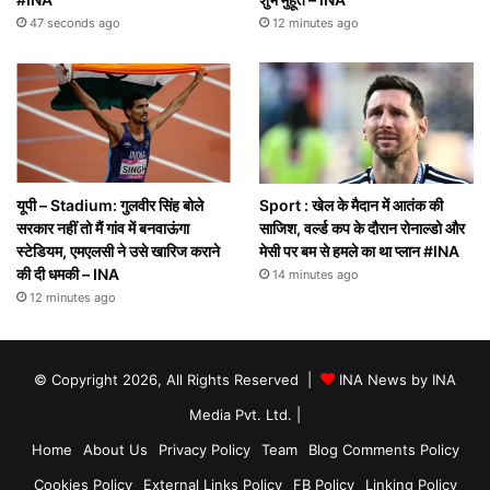
47 seconds ago
12 minutes ago
यूपी – Stadium: गुलवीर सिंह बोले
Sport : खेल के मैदान में आतंक की
सरकार नहीं तो मैं गांव में बनवाऊंगा
साजिश, वर्ल्ड कप के दौरान रोनाल्डो और
स्टेडियम, एमएलसी ने उसे खारिज कराने
मेसी पर बम से हमले का था प्लान #INA
की दी धमकी – INA
14 minutes ago
12 minutes ago
© Copyright 2026, All Rights Reserved |
INA News by INA
Media Pvt. Ltd.
|
Home
About Us
Privacy Policy
Team
Blog Comments Policy
Cookies Policy
External Links Policy
FB Policy
Linking Policy