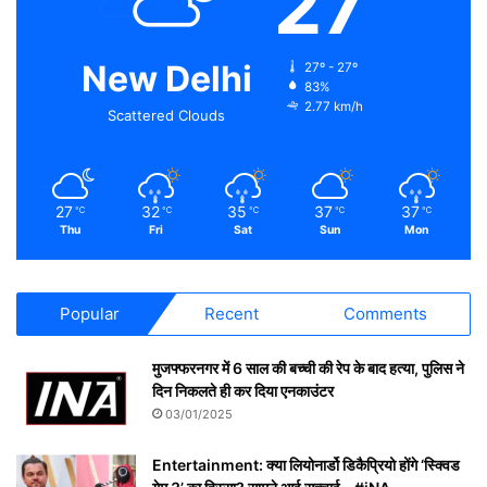
27
New Delhi
27º - 27º
83%
2.77 km/h
Scattered Clouds
27
32
35
37
37
℃
℃
℃
℃
℃
Thu
Fri
Sat
Sun
Mon
Popular
Recent
Comments
मुजफ्फरनगर में 6 साल की बच्ची की रेप के बाद हत्या, पुलिस ने
दिन निकलते ही कर दिया एनकाउंटर
03/01/2025
Entertainment: क्या लियोनार्डो डिकैप्रियो होंगे ‘स्क्विड