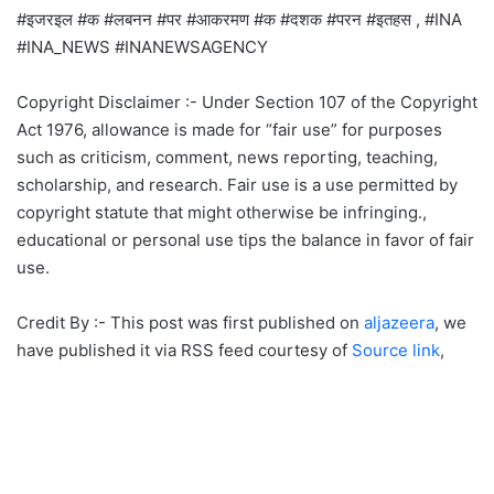
#इजरइल #क #लबनन #पर #आकरमण #क #दशक #परन #इतहस , #INA
#INA_NEWS #INANEWSAGENCY
Copyright Disclaimer :- Under Section 107 of the Copyright
Act 1976, allowance is made for “fair use” for purposes
such as criticism, comment, news reporting, teaching,
scholarship, and research. Fair use is a use permitted by
copyright statute that might otherwise be infringing.,
educational or personal use tips the balance in favor of fair
use.
Credit By :- This post was first published on
aljazeera
, we
have published it via RSS feed courtesy of
Source link
,