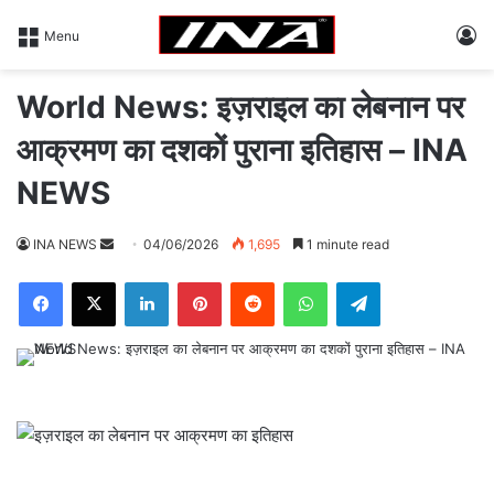
L
Menu
World News: इज़राइल का लेबनान पर
आक्रमण का दशकों पुराना इतिहास – INA
NEWS
INA NEWS
S
04/06/2026
1,695
1 minute read
e
Facebook
X
LinkedIn
Pinterest
Reddit
WhatsApp
Telegram
n
d
a
n
e
m
a
i