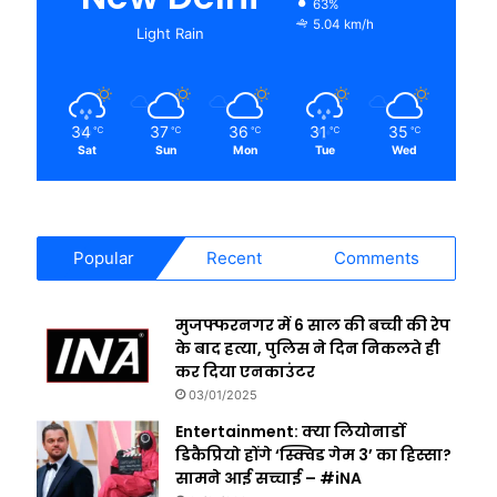
63%
5.04 km/h
Light Rain
34
37
36
31
35
℃
℃
℃
℃
℃
Sat
Sun
Mon
Tue
Wed
Popular
Recent
Comments
मुजफ्फरनगर में 6 साल की बच्ची की रेप
के बाद हत्या, पुलिस ने दिन निकलते ही
कर दिया एनकाउंटर
03/01/2025
Entertainment: क्या लियोनार्डो
डिकैप्रियो होंगे ‘स्क्विड गेम 3’ का हिस्सा?
सामने आई सच्चाई – #iNA