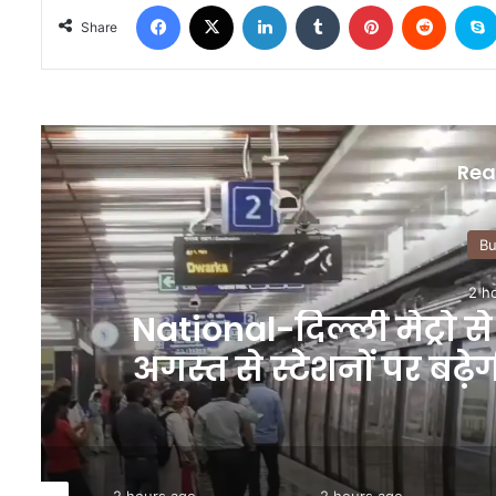
Facebook
X
LinkedIn
Tumblr
Pinterest
Reddit
Share
Rea
Bu
2 h
National-दिल्ली मेट्रो से
अगस्त से स्टेशनों पर बढ
एडवाइज
2 hours ago
2 hours ago