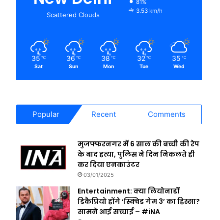
81%
3.53 km/h
Scattered Clouds
35
36
38
32
35
℃
℃
℃
℃
℃
Sat
Sun
Mon
Tue
Wed
Popular
Recent
Comments
मुजफ्फरनगर में 6 साल की बच्ची की रेप
के बाद हत्या, पुलिस ने दिन निकलते ही
कर दिया एनकाउंटर
03/01/2025
Entertainment: क्या लियोनार्डो
डिकैप्रियो होंगे ‘स्क्विड गेम 3’ का हिस्सा?
सामने आई सच्चाई – #iNA