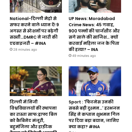
National-दिल्ली मेट्रो से
UP News: Moradabad
सफर करने वाले ध्यान दें! 9
Crime News: 45 गवाह,
अगस्त से स्टेशनों पर बढ़ेगी
900 पन्नों की चार्जशीट और
सख्ती…DMRC ने जारी की
सगे साले की साजिश… क्यों
एडवाइजरी – #INA
करवाई महिला जज के पिता
की हत्या? – INA
28 minutes ago
49 minutes ago
दिल्ली में निजी
Sport : 'फिटनेस उनकी
विश्वविद्यालयों की स्थापना
सबसे बड़ी दुश्मन…' हरभजन
का रास्ता साफ:ड्राफ्ट बिल
सिंह ने कप्तान शुभमन गिल
को कैबिनेट मंजूरी,
पर दिया बड़ा बयान, जानिए
बहुमंजिला और हाईटेक
क्या कहा? #INA