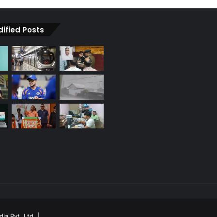
dified Posts
ia Pvt. Ltd.
|