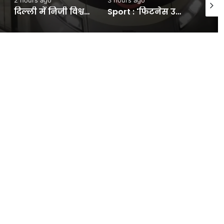
दिल्ली में निजी विश्वविद्यालयों की स्थापना का रास्ता साफ:ड्राफ्ट बिल को कैबिनेट मंजूरी, बहुमंजिला और हाईटेक कैंपस को मिलेगी अनुमति- INA NEWS
Sport : 'फिटनेस उनकी सबसे बड़ी दुश्मन…' हरभजन सिंह ने कप्तान शुभमन गिल पर दिया बड़ा बयान, जानिए क्या कहा? #INA