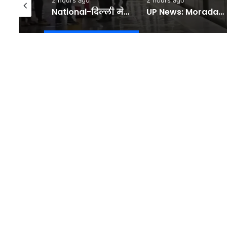
Tach – Social Media KYC : फेसबुक-इंस्टाग्राम की केवाईसी होने से क्या रुक सकती है नागपुर जैसी घटना, जिंदगी की जंग लड़ रही 16 साल की लड़की
National-दिल्ली मेट्रो से सफर करने वाले ध्यान दें! 9 अगस्त से स्टेशनों पर बढ़ेगी सख्ती…DMRC ने जारी की एडवाइजरी – #INA
UP News: Moradabad Crime News: 45 गवाह, 900 पन्नों की चार्जशीट और सगे साले की साजिश… क्यों करवाई महिला जज के पिता की हत्या? – INA