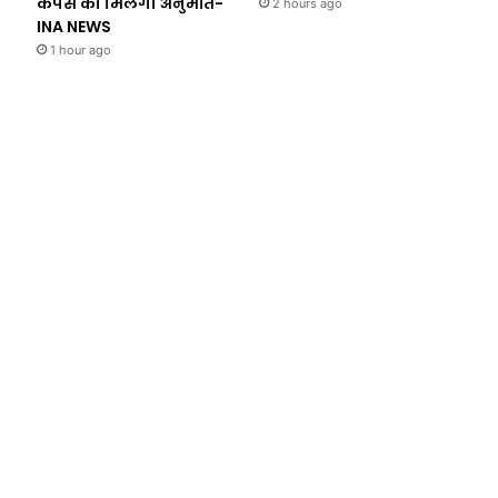
कैंपस को मिलेगी अनुमति-
2 hours ago
INA NEWS
1 hour ago
Uttar Prade
2 hours ag
UP News: Moradabad Crim
पन्नों की चार्जशीट और सगे
करवाई महिला जज के पित
s ago
1 hour ago
2 hours ago